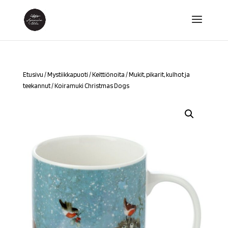
Etusivu
/
Mystiikkapuoti
/
Keittiönoita
/
Mukit, pikarit, kulhot ja
teekannut
/ Koiramuki Christmas Dogs