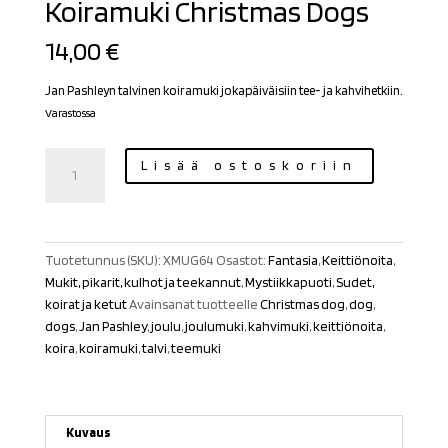
Koiramuki Christmas Dogs
14,00
€
Jan Pashleyn talvinen koiramuki jokapäiväisiin tee- ja kahvihetkiin.
Varastossa
Koiramuki
Lisää ostoskoriin
Christmas
Dogs
määrä
Tuotetunnus (SKU):
XMUG64
Osastot:
Fantasia
,
Keittiönoita
,
Mukit, pikarit, kulhot ja teekannut
,
Mystiikkapuoti
,
Sudet,
koirat ja ketut
Avainsanat tuotteelle
Christmas dog
,
dog
,
dogs
,
Jan Pashley
,
joulu
,
joulumuki
,
kahvimuki
,
keittiönoita
,
koira
,
koiramuki
,
talvi
,
teemuki
Kuvaus