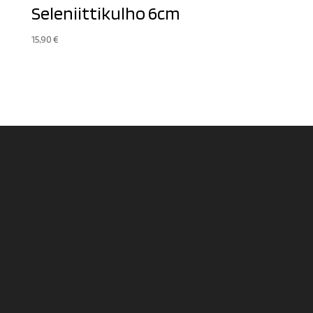
Seleniittikulho 6cm
15,90
€