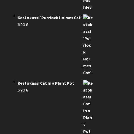
Kestokassi "Purrlock Holmes Cat"
6,90
€
Kestokassi Cat in a Plant Pot
6,90
€