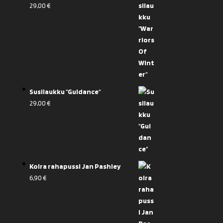
29,00
€
Susilaukku "Guidance"
29,00
€
Koira rahapussi Jan Pashley
6,90
€