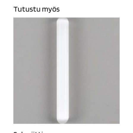
15,00 €.
12,90 €.
Tutustu myös