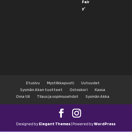
Etusivu
Mystiikkapuoti
Uutuudet
Sysmän Akan tuotteet
Ostoskori
Kassa
Oma tili
Tilaus ja sopimusehdot
Sysmän Akka
Designed by
Elegant Themes
| Powered by
WordPress