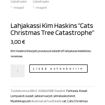
Lahjakassi Kim Haskins ”Cats
Christmas Tree Catastrophe”
3,00
€
Kim Haskins Kissojen joulukuusi katastrofi lahjakassi keskikoko.
Varastossa
Lahjakassi
Lisää ostoskoriin
Kim
Haskins
"Cats
Christmas
Tuotetunnus (SKU):
XGBAG98B
Osastot:
Fantasia
,
Kissat
,
Tree
Lompakot, kassit, sateenvarjot, silmälasikotelot
,
Catastrophe"
Mystiikkapuoti
Avainsanat tuotteelle
cat
,
Cats Christmas
määrä