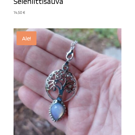
Seleniittisauva
14,50
€
Ale!