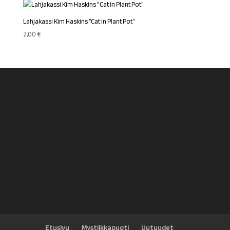
Lahjakassi Kim Haskins ”Cat in Plant Pot”
2,00
€
Etusivu
Mystiikkapuoti
Uutuudet