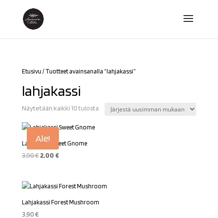
Etusivu
/ Tuotteet avainsanalla “lahjakassi”
lahjakassi
Sorted
Näytetään kaikki 10 tulosta
by
latest
Ale!
Lahjakassi Sweet Gnome
Alkuperäinen
Nykyinen
3,90
€
2,00
€
hinta
hinta
oli:
on:
3,90 €.
2,00 €.
Lahjakassi Forest Mushroom
3,90
€