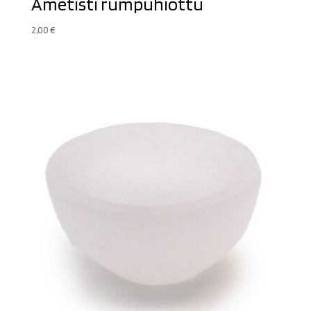
Ametisti rumpuhiottu
2,00
€