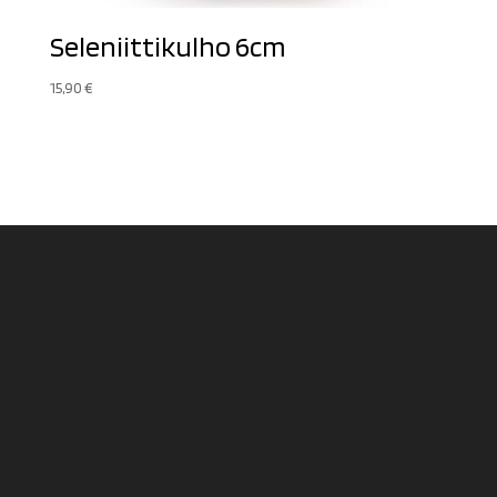
Seleniittikulho 6cm
15,90
€