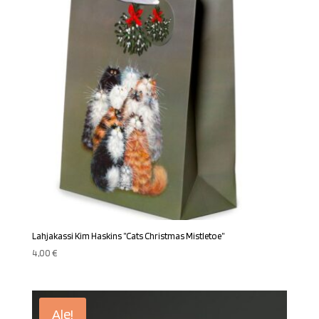
Lahjakassi Kim Haskins ”Cats Christmas Mistletoe”
4,00
€
Ale!