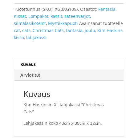
Cats"
Tuotetunnus (SKU):
XGBAG109X
Osastot:
Fantasia
,
XL
Kissat
,
Lompakot, kassit, sateenvarjot,
määrä
silmälasikotelot
,
Mystiikkapuoti
Avainsanat tuotteelle
cat
,
cats
,
Christmas Cats
,
fantasia
,
joulu
,
Kim Haskins
,
kissa
,
lahjakassi
Kuvaus
Arviot (0)
Kuvaus
Kim Haskinsin XL lahjakassi ”Christmas
Cats”
Lahjakassin koko 40
.
cm x 35cm x 12cm