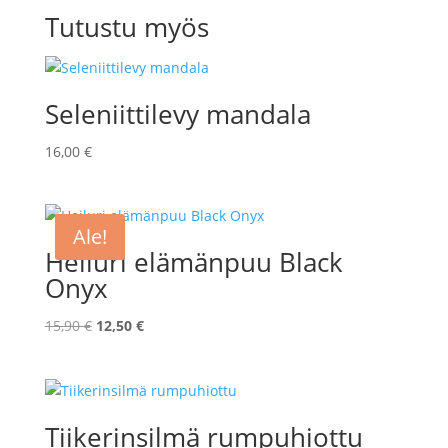
Tutustu myös
Seleniittilevy mandala
16,00
€
Ale!
Heiluri elämänpuu Black
Onyx
Alkuperäinen
Nykyinen
15,90
€
12,50
€
hinta
hinta
oli:
on:
15,90 €.
12,50 €.
Tiikerinsilmä rumpuhiottu