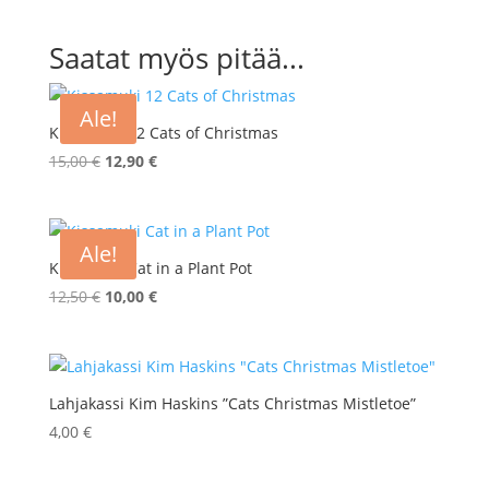
Saatat myös pitää...
Ale!
Kissamuki 12 Cats of Christmas
Alkuperäinen
Nykyinen
15,00
€
12,90
€
hinta
hinta
oli:
on:
15,00 €.
12,90 €.
Ale!
Kissamuki Cat in a Plant Pot
Alkuperäinen
Nykyinen
12,50
€
10,00
€
hinta
hinta
oli:
on:
12,50 €.
10,00 €.
Lahjakassi Kim Haskins ”Cats Christmas Mistletoe”
4,00
€