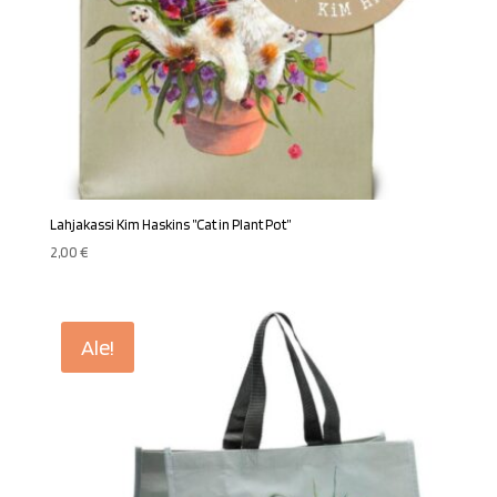
Lahjakassi Kim Haskins ”Cat in Plant Pot”
2,00
€
Ale!