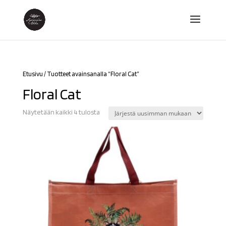
Etusivu
/ Tuotteet avainsanalla “Floral Cat”
Floral Cat
Sorted
Näytetään kaikki 4 tulosta
by
latest