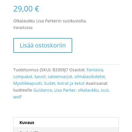
29,00
€
Olkalaukku Lisa Parkerin susikuviolla.
Varastossa
Susilaukku
Lisää ostoskoriin
"Guidance"
määrä
Tuotetunnus (SKU):
B3309J7
Osastot:
Fantasia
,
Lompakot, kassit, sateenvarjot, silmälasikotelot
,
Mystiikkapuoti
,
Sudet, koirat ja ketut
Avainsanat
tuotteelle
Guidance
,
Lisa Parker
,
olkalaukku
,
susi
,
wolf
Kuvaus