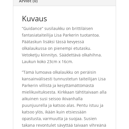
Arviot (0)
Kuvaus
”
Guidance
”
susilaukku on brittiläisen
fantasiataiteilija Lisa Parkerin tuotantoa.
Päätaskun lisäksi tässä kevyessä
olkalaukussa on pienempi etutasku.
Vetoketju kiinnitys. Säädettävä olkahihna.
Laukun koko 23cm x 16cm.
”Tämä lumoava olkalaukku on peräisin
kansainvälisesti tunnustetun taiteilijan Lisa
Parkerin villistä ja kesyttämättömästä
mielikuvituksesta.
Kirkkaan tähtitaivaan alla
aikuinen susi seisoo ikivanhalla
puunjuurella ja katsoo alas. Pentu istuu ja
katsoo ylös, ikään kuin etsiessään
opastusta, varmuutta ja suojaa. Susien
takana revontulet sävyttää taivaan vihreänä