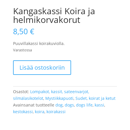
Kangaskassi Koira ja
helmikorvakorut
8,50
€
Puuvillakassi koirakuviolla.
Varastossa
Kangaskassi
Lisää ostoskoriin
Koira
ja
helmikorvakorut
määrä
Osastot:
Lompakot, kassit, sateenvarjot,
silmälasikotelot
,
Mystiikkapuoti
,
Sudet, koirat ja ketut
Avainsanat tuotteelle
dog
,
dogs
,
dogs life
,
kassi
,
kestokassi
,
koira
,
koirakassi