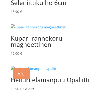
Seleniittikulho 6cm
15,90
€
Kupari rannekoru
magneettinen
12,00
€
Ale!
Heiluri elämänpuu Opaliitti
Alkuperäinen
Nykyinen
15,90
€
12,00
€
hinta
hinta
oli:
on:
15,90 €.
12,00 €.