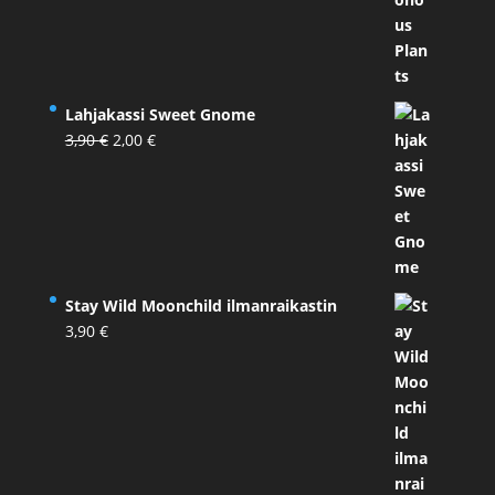
Lahjakassi Sweet Gnome
Alkuperäinen
Nykyinen
3,90
€
2,00
€
hinta
hinta
oli:
on:
3,90 €.
2,00 €.
Stay Wild Moonchild ilmanraikastin
3,90
€