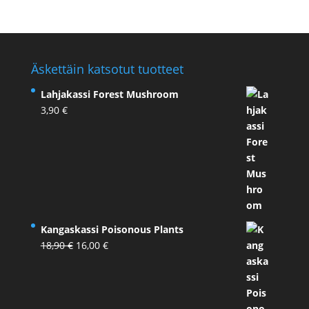
Äskettäin katsotut tuotteet
Lahjakassi Forest Mushroom
3,90
€
Kangaskassi Poisonous Plants
Alkuperäinen
Nykyinen
18,90
€
16,00
€
hinta
hinta
oli:
on:
18,90 €.
16,00 €.