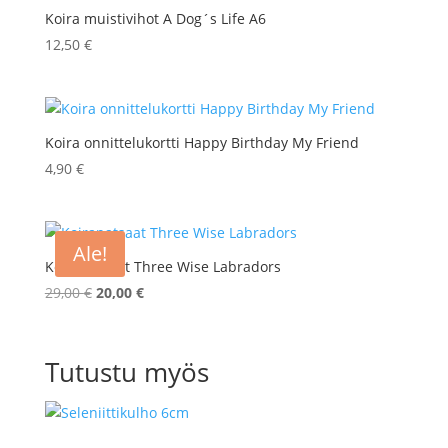
Koira muistivihot A Dog´s Life A6
12,50
€
Koira onnittelukortti Happy Birthday My Friend
4,90
€
Ale!
Koirapatsaat Three Wise Labradors
Alkuperäinen
Nykyinen
29,00
€
20,00
€
hinta
hinta
oli:
on:
29,00 €.
20,00 €.
Tutustu myös