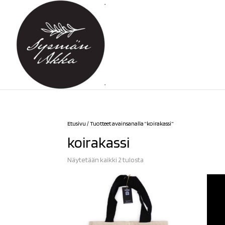
Etusivu
/ Tuotteet avainsanalla “koirakassi”
koirakassi
Sorted
Näytetään kaikki 2 tulosta
by
latest