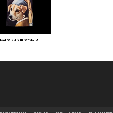
kassi Koira ja helmikorvakorut
n Akan tuotteet
Ostoskori
Kassa
Oma tili
Tilaus ja sopimu