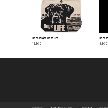
Kangaskassi Dogs Life
Kangas
12,50
€
8,50
€
Etusivu
Mystiikkapuoti
Uutuudet
Sysmä