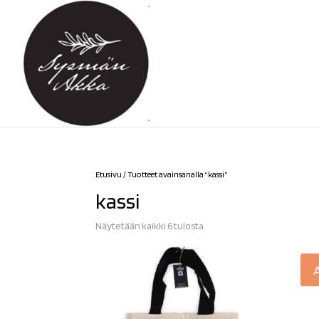
Etusivu
/ Tuotteet avainsanalla “kassi”
kassi
Sorted
Näytetään kaikki 6 tulosta
by
latest
A