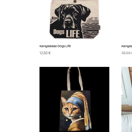
Kangaskassi Dogs Life
Kangas
12,50
€
18,90