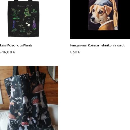
kassi Poisonous Plants
Kangaskassi Koira ja helmikorvakorut
Alkuperäinen
Nykyinen
€
16,00
€
8,50
€
hinta
hinta
oli:
on:
18,90 €.
16,00 €.