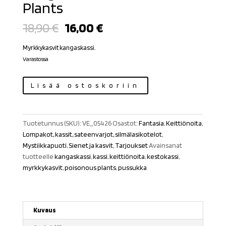
Plants
Alkuperäinen
Nykyinen
18,90
€
16,00
€
hinta
hinta
oli:
on:
Myrkkykasvit kangaskassi.
18,90 €.
16,00 €.
Varastossa
Kangaskassi
Lisää ostoskoriin
Poisonous
Plants
määrä
Tuotetunnus (SKU):
VE_05426
Osastot:
Fantasia
,
Keittiönoita
,
Lompakot, kassit, sateenvarjot, silmälasikotelot
,
Mystiikkapuoti
,
Sienet ja kasvit
,
Tarjoukset
Avainsanat
tuotteelle
kangaskassi
,
kassi
,
keittiönoita
,
kestokassi
,
myrkkykasvit
,
poisonous plants
,
pussukka
Kuvaus