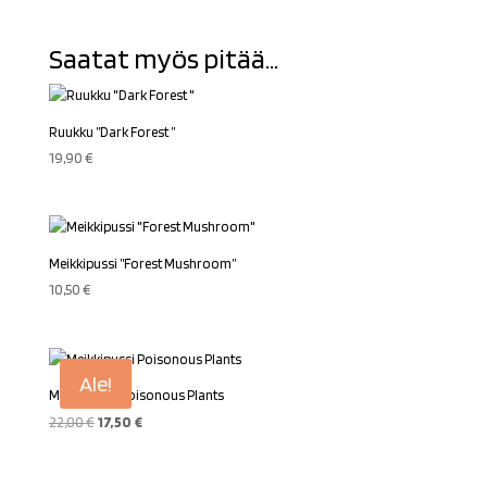
Saatat myös pitää...
Ruukku ”Dark Forest ”
19,90
€
Meikkipussi ”Forest Mushroom”
10,50
€
Ale!
Meikkipussi Poisonous Plants
Alkuperäinen
Nykyinen
22,00
€
17,50
€
hinta
hinta
oli:
on: