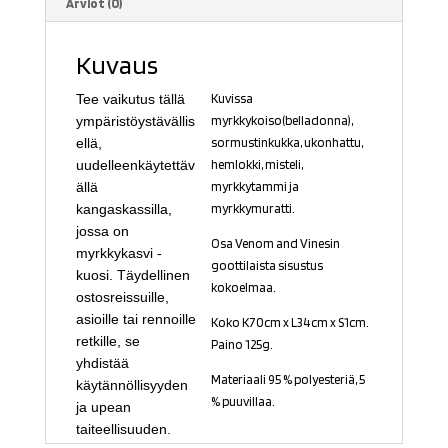
Arviot (0)
Kuvaus
Tee vaikutus tällä
Kuvissa
ympäristöystävällis
myrkkykoiso(belladonna),
ellä,
sormustinkukka, ukonhattu,
uudelleenkäytettäv
hemlokki, misteli,
ällä
myrkkytammi ja
kangaskassilla,
myrkkymuratti.
jossa on
Osa Venom and Vinesin
myrkkykasvi -
goottilaista sisustus
kuosi. Täydellinen
kokoelmaa.
ostosreissuille,
asioille tai rennoille
Koko K70cm x L34cm x S1cm.
retkille, se
Paino 125g.
yhdistää
Materiaali
95 % polyesteriä, 5
käytännöllisyyden
% puuvillaa.
ja upean
taiteellisuuden.