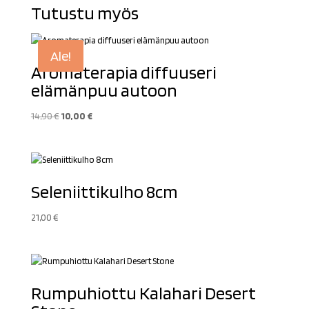
22,00 €.
17,50 €.
Tutustu myös
Ale!
Aromaterapia diffuuseri
elämänpuu autoon
Alkuperäinen
Nykyinen
14,90
€
10,00
€
hinta
hinta
oli:
on:
14,90 €.
10,00 €.
Seleniittikulho 8cm
21,00
€
Rumpuhiottu Kalahari Desert