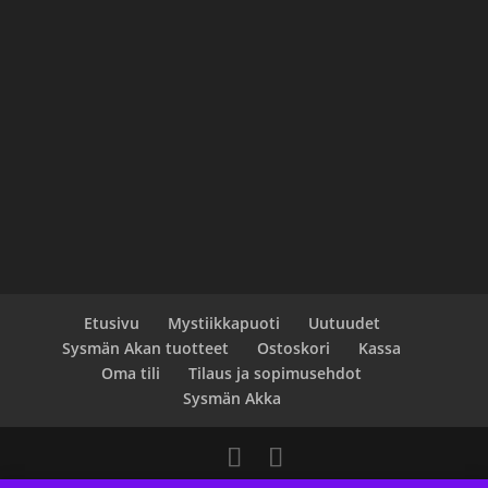
Etusivu
Mystiikkapuoti
Uutuudet
Sysmän Akan tuotteet
Ostoskori
Kassa
Oma tili
Tilaus ja sopimusehdot
Sysmän Akka