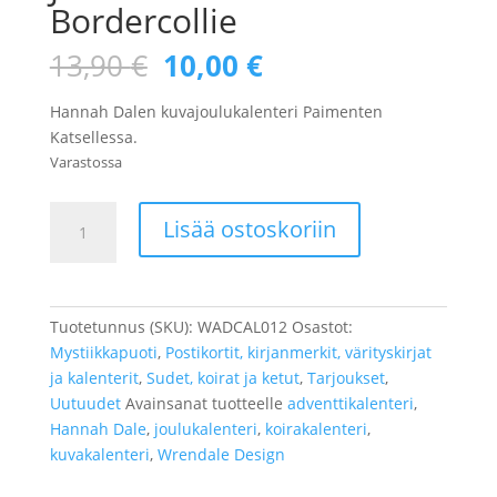
Bordercollie
Alkuperäinen
Nykyinen
13,90
€
10,00
€
hinta
hinta
oli:
on:
Hannah Dalen kuvajoulukalenteri Paimenten
13,90 €.
10,00 €.
Katsellessa.
Varastossa
Joulukalenteri
Lisää ostoskoriin
Bordercollie
määrä
Tuotetunnus (SKU):
WADCAL012
Osastot:
Mystiikkapuoti
,
Postikortit, kirjanmerkit, värityskirjat
ja kalenterit
,
Sudet, koirat ja ketut
,
Tarjoukset
,
Uutuudet
Avainsanat tuotteelle
adventtikalenteri
,
Hannah Dale
,
joulukalenteri
,
koirakalenteri
,
kuvakalenteri
,
Wrendale Design