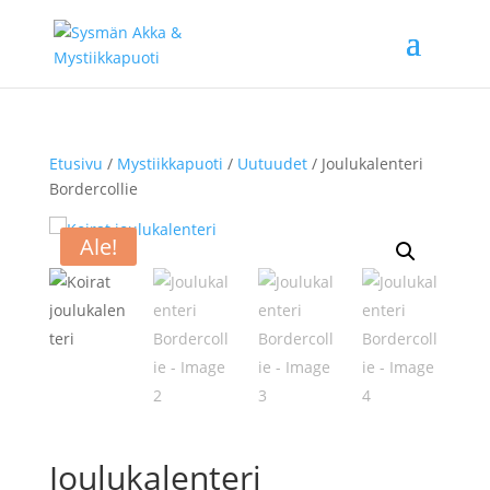
Etusivu
/
Mystiikkapuoti
/
Uutuudet
/ Joulukalenteri
Bordercollie
Ale!
Joulukalenteri