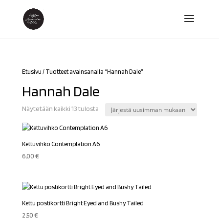
Etusivu
/ Tuotteet avainsanalla “Hannah Dale”
Hannah Dale
Sorted
Näytetään kaikki 13 tulosta
by
latest
Kettuvihko Contemplation A6
6,00
€
Kettu postikortti Bright Eyed and Bushy Tailed
2,50
€