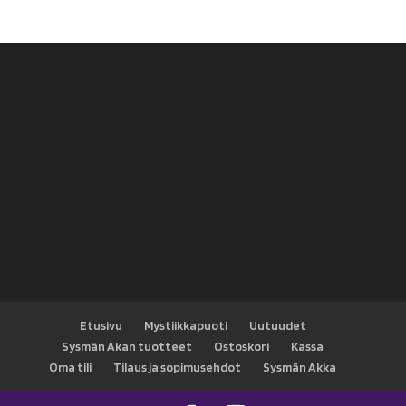
hinta
hinta
oli:
on:
13,90 €.
10,00 €.
Etusivu
Mystiikkapuoti
Uutuudet
Sysmän Akan tuotteet
Ostoskori
Kassa
Oma tili
Tilaus ja sopimusehdot
Sysmän Akka