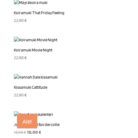
Koiramuki That Friday Feeling
22,90
€
Koiramuki Movie Night
22,90
€
Kissamuki Cattitude
22,90
€
Ale!
Joulukalenteri Bordercollie
Alkuperäinen
Nykyinen
13,90
€
10,00
€