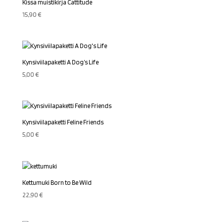
Kissa muistikirja Cattitude
15,90
€
Kynsiviilapaketti A Dog’s Life
5,00
€
Kynsiviilapaketti Feline Friends
5,00
€
Kettumuki Born to Be Wild
22,90
€