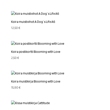
Koira muistivihot A Dog´s Life A6
12,50
€
Koira postikortti Blooming with Love
2,50
€
Koira muistikirja Blooming with Love
15,90
€