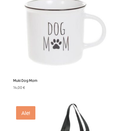
Muki Dog Mom
14,00
€
Ale!