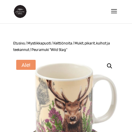
Etusivu
/
Mystiikkapuoti
/
Keittiönoita
/
Mukit, pikarit, kulhot ja
teekannut
/ Peuramuki ”Wild Stag”
Ale!