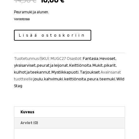
hinta
hinta
oli:
on:
Peuramuki ja alunen.
14,90 €.
10,00 €.
Varastossa
Peuramuki
Lisää ostoskoriin
"Wild
Stag"
määrä
Tuotetunnus (SKU):
MUGC27
Osastot:
Fantasia
,
Hevoset,
yksisarviset, peurat ja leijonat
,
Keittiönoita
,
Mukit, pikarit,
kulhot ja teekannut
,
Mystiikkapuoti
,
Tarjoukset
Avainsanat
tuotteelle
joulu
,
kahvimuki
,
keittiönoita
,
peura
,
teemuki
,
Wild
Stag
Kuvaus
Arviot (0)