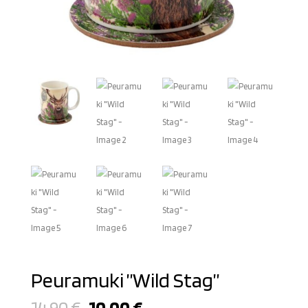
Peuramuki ”Wild Stag”
Alkuperäinen
Nykyinen
14,90
€
10,00
€