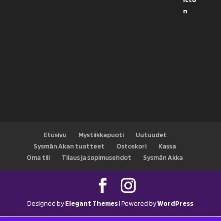
Etusivu
Mystiikkapuoti
Uutuudet
Sysmän Akan tuotteet
Ostoskori
Kassa
Oma tili
Tilaus ja sopimusehdot
Sysmän Akka
Designed by
Elegant Themes
| Powered by
WordPress