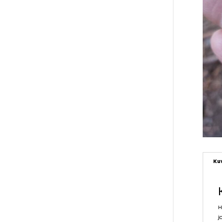
Ku
H
j