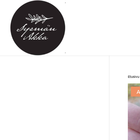
Etusivu
A