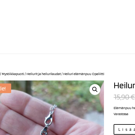
/
Mystiikkapuoti
/
Heilurit ja heilurilaudat
/ Heiluri elämänpuu Opaliitti
Heilu
le!
15,90
€
Elämänpuu heilu
Varastossa
Heiluri
Lisä
elämänpuu