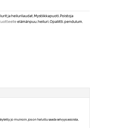
lurit ja heilurilaudat
,
Mystiikkapuoti
,
Poistoja
tuotteelle
elämänpuu
,
heiluri
,
Opaliitti
,
pendulum
,
tetty jo muinoin, jos on haluttu saada selvyys asioista,