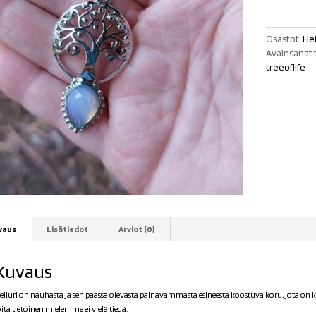
Opaliitti
määrä
Osastot:
Hei
Avainsanat 
treeoflife
vaus
Lisätiedot
Arviot (0)
Kuvaus
eiluri on nauhasta ja sen päässä olevasta painavammasta esineestä koostuva koru, jota on käy
oita tietoinen mielemme ei vielä tiedä.