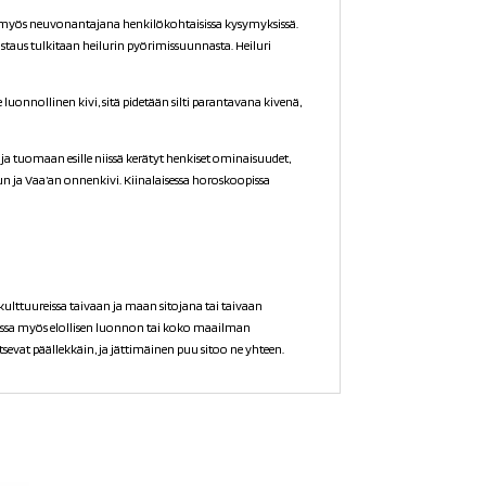
ta myös neuvonantajana henkilökohtaisissa kysymyksissä.
staus tulkitaan heilurin pyörimissuunnasta. Heiluri
le luonnollinen kivi, sitä pidetään silti parantavana kivenä,
ja tuomaan esille niissä kerätyt henkiset ominaisuudet,
vun ja Vaa’an onnenkivi. Kiinalaisessa horoskoopissa
ttuureissa taivaan ja maan sitojana tai taivaan
issa myös elollisen luonnon tai koko maailman
sevat päällekkäin, ja jättimäinen puu sitoo ne yhteen.