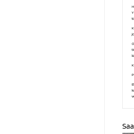
H
Y
t
K
j
O
t
k
K
P
E
k
v
Saa