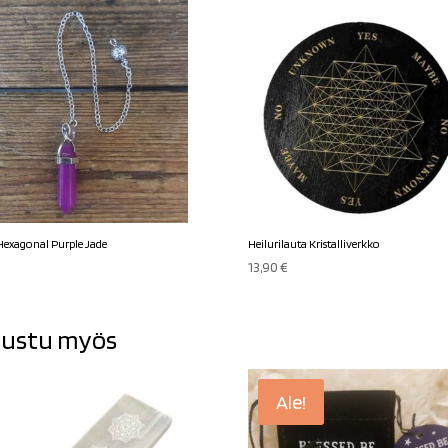
 Hexagonal Purple Jade
Heilurilauta Kristalliverkko
13,90
€
ustu myös
Ale!