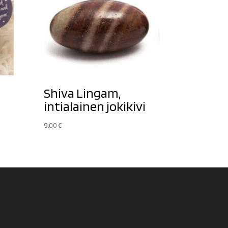
Shiva Lingam,
intialainen jokikivi
9,00
€