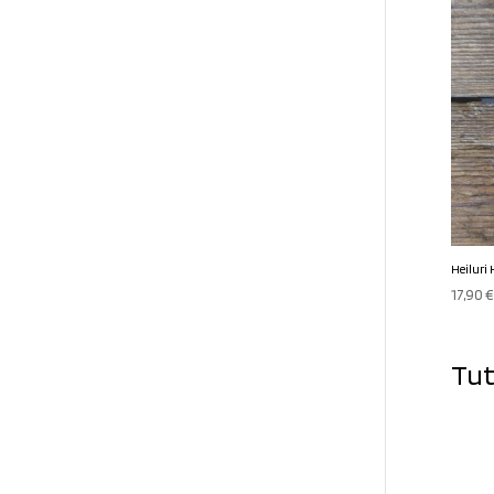
Heiluri
17,90
€
Tut