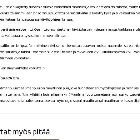
eiluria on käytetty tuhansia vuosia esimerkiksi malmien ja vesilähteiden etsimisessä, mut
ksinkertaisimmillaan on sormus pujotettu narunpätkään ja kysytty kyllä ja ei vastauksia. Va
oimitetaan kangaspussissa käyttöohjeen kanssa.
ivenä sininen opaliitti.
Opaliitti on synteettinen kivi, joka valmistetaan lasista. Vaikka se ei o
oka vaikuttaa erityisesti kolmanteen silmään.
paliitti on lempeä, feminiininen kivi. Sen on kerrottu auttavan muistamaan edellisiä elämiä 
ietoisuuden ja taidot. Roomalaisille se oli toivon ja rakkauden kivi. Kurkkuchakran kivi. Ra
äärmeen voimakivi.
iven sävy vaihtelee koruittain.
ituus 24.5cm
lämänpuu/maailmanpuu on myyttinen puu, joka tunnetaan eri mytologioissa ja monissa kul
annattelijana. ”Niin ylhäälla kuin alhaallakin”. Maailmanpuu tunnetaan monissa kulttuure
ertauskuvana tai rakenteena. Useissa mytologioissa eri maailmat tai maailman eri tasot sijait
tat myös pitää...