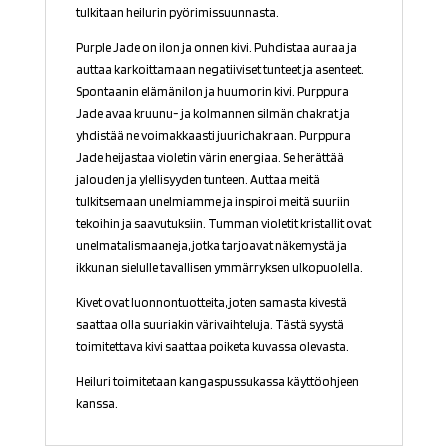
tulkitaan heilurin pyörimissuunnasta.
Purple Jade on ilon ja onnen kivi. Puhdistaa auraa ja
auttaa karkoittamaan negatiiviset tunteet ja asenteet.
Spontaanin elämänilon ja huumorin kivi. Purppura
Jade avaa kruunu- ja kolmannen silmän chakrat ja
yhdistää ne voimakkaasti juurichakraan. Purppura
Jade heijastaa violetin värin energiaa. Se herättää
jalouden ja ylellisyyden tunteen. Auttaa meitä
tulkitsemaan unelmiamme ja inspiroi meitä suuriin
tekoihin ja saavutuksiin. Tumman violetit kristallit ovat
unelmatalismaaneja, jotka tarjoavat näkemystä ja
ikkunan sielulle tavallisen ymmärryksen ulkopuolella.
Kivet ovat luonnontuotteita, joten samasta kivestä
saattaa olla suuriakin värivaihteluja. Tästä syystä
toimitettava kivi saattaa poiketa kuvassa olevasta.
Heiluri toimitetaan kangaspussukassa käyttöohjeen
kanssa.