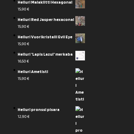
Heiluri Malakiitti Hexagonal
15,90
€
Heiluri Red Jasper hexaconal
15,90
€
Heiluri Vuorikristalli Evil Eye
15,90
€
Heiluri "Lapis Lazul" merkaba
16,50
€
Heiluri Ametisti
15,90
€
Heiluri pronssi pisara
12,90
€