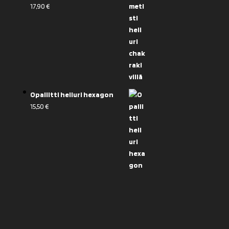
17,90
€
Opaliitti heiluri hexagon
15,50
€