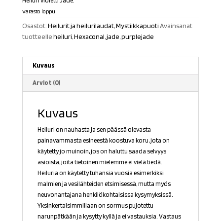
Heiluri violetti Jade.
Varasto loppu
Osastot:
Heilurit ja heilurilaudat
,
Mystiikkapuoti
Avainsanat
tuotteelle
heiluri
,
Hexaconal
,
jade
,
purplejade
Kuvaus
Arviot (0)
Kuvaus
Heiluri on nauhasta ja sen päässä olevasta
painavammasta esineestä koostuva koru, jota on
käytetty jo muinoin, jos on haluttu saada selvyys
asioista, joita tietoinen mielemme ei vielä tiedä.
Heiluria on käytetty tuhansia vuosia esimerkiksi
malmien ja vesilähteiden etsimisessä, mutta myös
neuvonantajana henkilökohtaisissa kysymyksissä.
Yksinkertaisimmillaan on sormus pujotettu
narunpätkään ja kysytty kyllä ja ei vastauksia. Vastaus