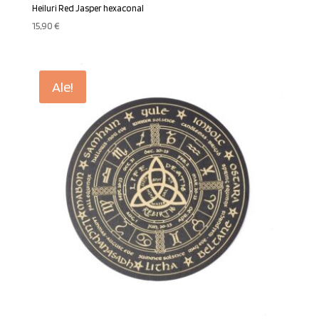
Heiluri Red Jasper hexaconal
15,90
€
Ale!