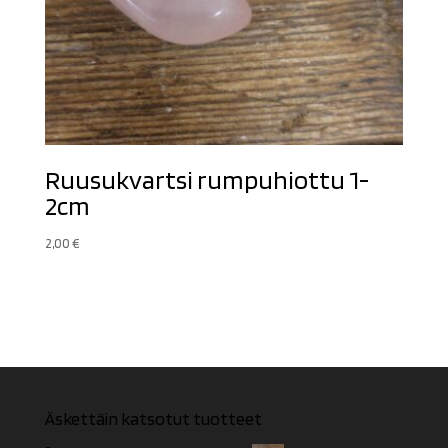
Ruusukvartsi rumpuhiottu 1-
2cm
2,00
€
Äskettäin katsotut tuotteet