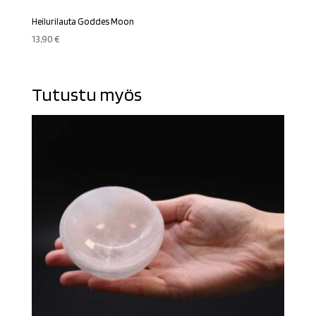
Heilurilauta Goddes Moon
13,90
€
Tutustu myös