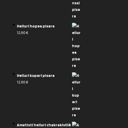
Heiluri hopea pisara
12,90
€
Heiluri kupari pisara
12,90
€
Ametisti heiluri chakrakivillä