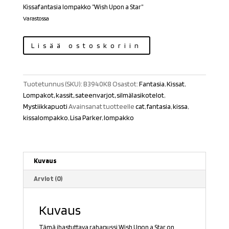
Kissafantasia lompakko ”Wish Upon a Star”
Varastossa
Lompakko
Lisää ostoskoriin
Wish
Upon
a
Tuotetunnus (SKU):
B3940K8
Osastot:
Fantasia
,
Kissat
,
Star
Lompakot, kassit, sateenvarjot, silmälasikotelot
,
määrä
Mystiikkapuoti
Avainsanat tuotteelle
cat
,
fantasia
,
kissa
,
kissalompakko
,
Lisa Parker
,
lompakko
Kuvaus
Arviot (0)
Kuvaus
Tämä ihastuttava rahapussi Wish Upon a Star on