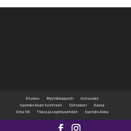
Etusivu
Mystiikkapuoti
Uutuudet
Sysmän Akan tuotteet
Ostoskori
Kassa
Oma tili
Tilaus ja sopimusehdot
Sysmän Akka