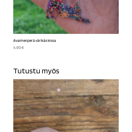
Avaimenperä värikäs kissa
4,90
€
Tutustu myös