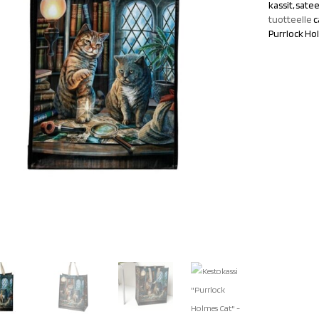
kassit, sate
tuotteelle
c
Purrlock Ho