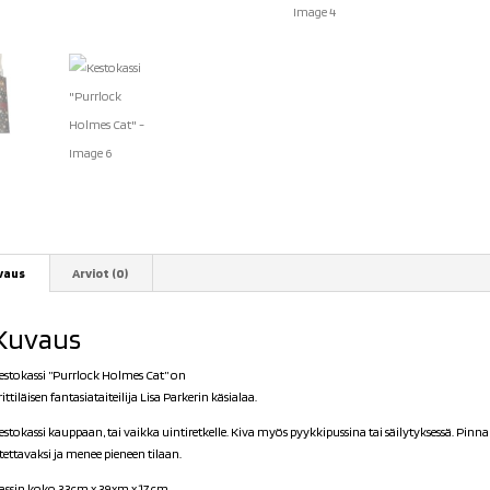
vaus
Arviot (0)
Kuvaus
estokassi ”
Purrlock Holmes Cat
” on
rittiläisen fantasiataiteilija Lisa Parkerin käsialaa.
estokassi kauppaan, tai vaikka uintiretkelle. Kiva myös pyykkipussina tai säilytyksessä. Pinna
tettavaksi ja menee pieneen tilaan.
assin koko 33cm x 39xm x 17 cm.