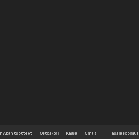
n Akan tuotteet
Ostoskori
Kassa
Oma tili
Tilaus ja sopimu