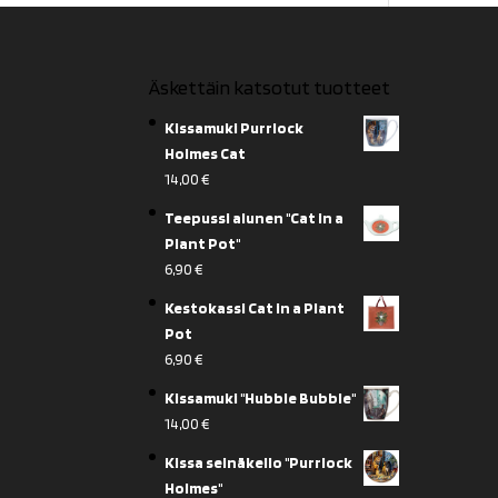
Äskettäin katsotut tuotteet
Kissamuki Purrlock
Holmes Cat
14,00
€
Teepussi alunen "Cat in a
Plant Pot"
6,90
€
Kestokassi Cat in a Plant
Pot
6,90
€
Kissamuki "Hubble Bubble"
14,00
€
Kissa seinäkello "Purrlock
Holmes"