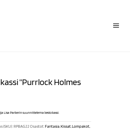
kassi ”Purrlock Holmes
lija Lisa Parkerin suunnittelema kestokassi.
s (SKU):
RPBAG22
Osastot:
Fantasia
,
Kissat
,
Lompakot,