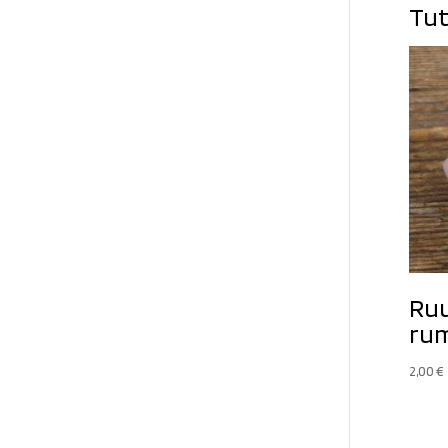
Tut
Ruu
rum
2,00
€