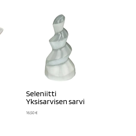
Seleniitti
Yksisarvisen sarvi
16,50
€