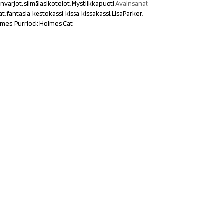
envarjot, silmälasikotelot
,
Mystiikkapuoti
Avainsanat
at
,
fantasia
,
kestokassi
,
kissa
,
kissakassi
,
LisaParker
,
lmes
,
Purrlock Holmes Cat