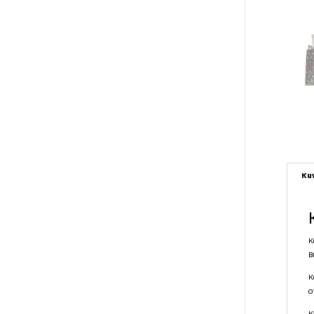
Ku
K
B
K
o
K