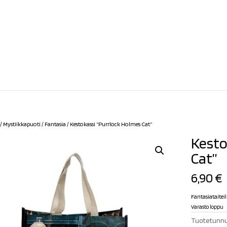
/
Mystiikkapuoti
/
Fantasia
/ Kestokassi ”Purrlock Holmes Cat”
Kesto
Cat”
6,90
€
Fantasiataitei
Varasto loppu
Tuotetunnu