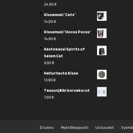
24,90
€
Kissamuki "Cats"
14,00
€
Kissamuki "Hocus Pocus"
14,90
€
Kestokassi Spirits of
Salem Cat
6,90
€
Heilurilauta Kissa
13,90
€
Tassunjälki korvakorut
7,90
€
Etusivu
Mystiikkapuoti
Uutuudet
Sysmä