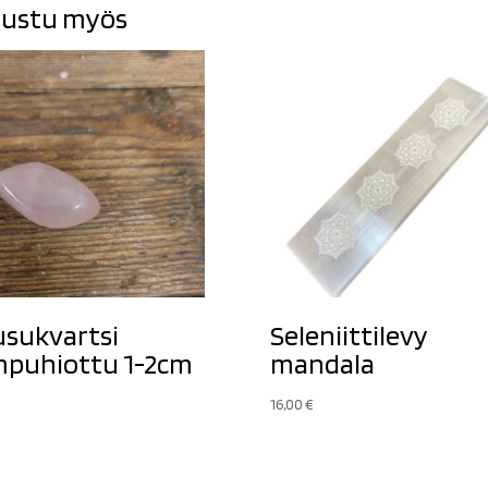
ustu myös
sukvartsi
Seleniittilevy
puhiottu 1-2cm
mandala
16,00
€