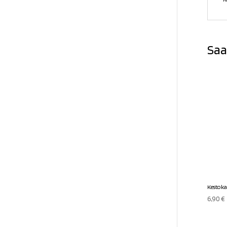
Saa
Kestoka
6,90
€