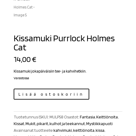
Kissamuki Purrlock Holmes
Cat
14,00
€
Kissamuki jokapäiväisiin tee- ja kahvihetkiin.
Varastossa
Kissamuki
Lisää ostoskoriin
Purrlock
Holmes
Cat
Tuotetunnus (SKU):
MULP58
Osastot:
Fantasia
,
Keittiönoita
,
määrä
Kissat
,
Mukit, pikarit, kulhot ja teekannut
,
Mystiikkapuoti
Avainsanat tuotteelle
kahvimuki
,
keittiönoita
,
kissa
,