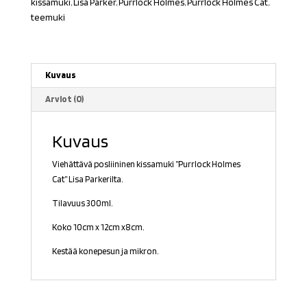
kissamuki
,
Lisa Parker
,
Purrlock Holmes
,
Purrlock Holmes Cat
,
teemuki
Kuvaus
Arviot (0)
Kuvaus
Viehättävä posliininen kissamuki ”Purrlock Holmes
Cat” Lisa Parkerilta.
Tilavuus 300ml.
Koko 10cm x 12cm x8cm.
Kestää konepesun ja mikron.