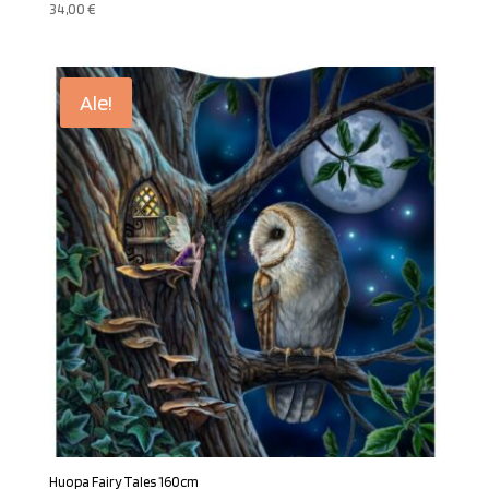
34,00
€
Ale!
Huopa Fairy Tales 160cm