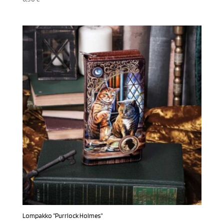
Lompakko ”Purrlock Holmes”