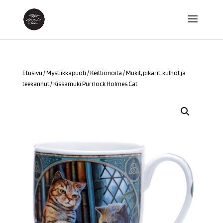
Etusivu
/
Mystiikkapuoti
/
Keittiönoita
/
Mukit, pikarit, kulhot ja
teekannut
/ Kissamuki Purrlock Holmes Cat