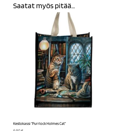
Saatat myös pitää...
Kestokassi ”Purrlock Holmes Cat”
6,90
€