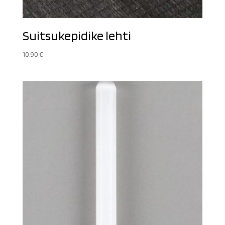
Suitsukepidike lehti
10,90
€