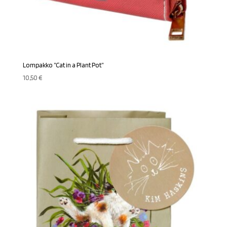
Lompakko ”Cat in a Plant Pot”
10,50
€