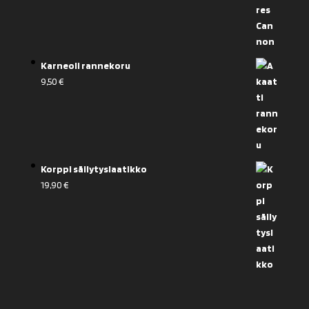
Karneoli rannekoru
9,50
€
Korppi säilytyslaatikko
19,90
€