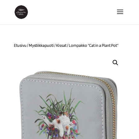
Etusivu
/
Mystiikkapuoti
/
Kissat
/ Lompakko ”Cat in a Plant Pot”