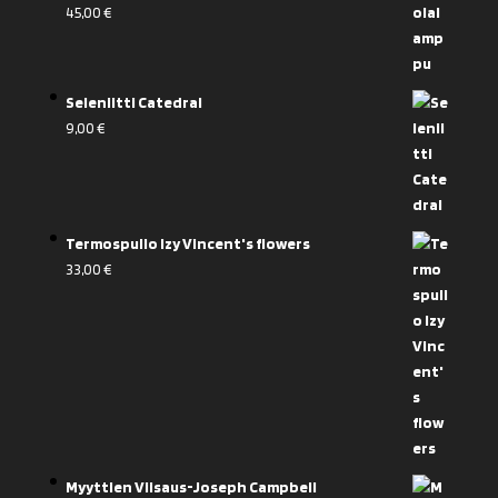
45,00
€
Seleniitti Catedral
9,00
€
Termospullo Izy Vincent's flowers
33,00
€
Myyttien Viisaus-Joseph Campbell