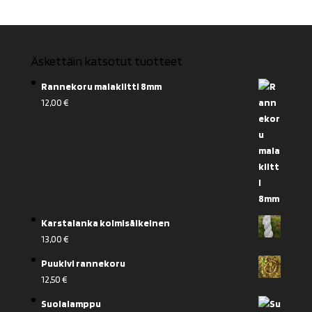
Äskettäin katsotut tuotteet
Rannekoru malakiitti 8mm
12,00
€
Karstalanka kolmisäikeinen
13,00
€
Puukivi rannekoru
12,50
€
Suolalamppu