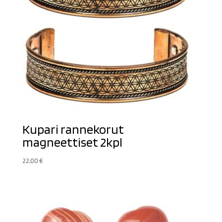
Kupari rannekorut
magneettiset 2kpl
22,00
€