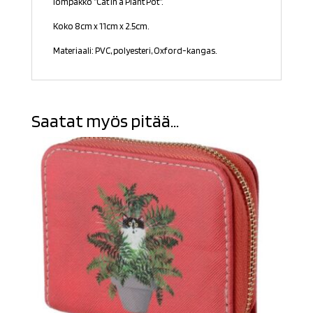
lompakko ”Cat in a Plant Pot”.
Koko 8cm x 11cm x 2.5cm.
Materiaali: PVC, polyesteri, Oxford-kangas.
Saatat myös pitää...