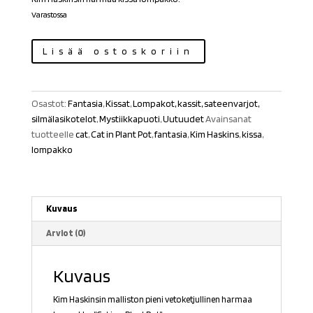
Varastossa
Lompakko
Lisää ostoskoriin
"Cat
in
a
Osastot:
Fantasia
,
Kissat
,
Lompakot, kassit, sateenvarjot,
Plant
silmälasikotelot
,
Mystiikkapuoti
,
Uutuudet
Avainsanat
Pot"
tuotteelle
cat
,
Cat in Plant Pot
,
fantasia
,
Kim Haskins
,
kissa
,
määrä
lompakko
Kuvaus
Arviot (0)
Kuvaus
Kim Haskinsin malliston pieni vetoketjullinen harmaa