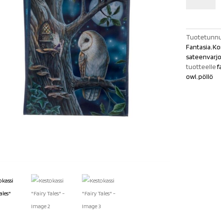
Tales"
määrä
Tuotetunnu
Fantasia
,
Ko
sateenvarjot
tuotteelle
f
owl
,
pöllö