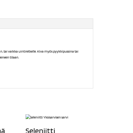
aan, tai vaikka uintiretkelle. Kiva myös pyykkipussina tai
ieneen tilaan.
mä
Seleniitti