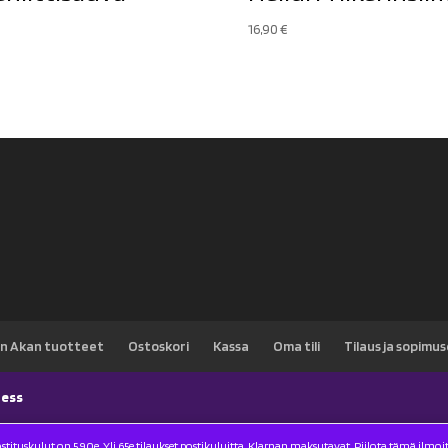
16,90
€
n Akan tuotteet
Ostoskori
Kassa
Oma tili
Tilaus ja sopimu
ess
stituskulut on 5.90e. Yli 65e tilaukset postikuluitta. Klarnan maksutavat.
Piilota tämä ilmoi