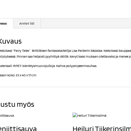
vaus
Arviot (0)
Kuvaus
estokassi ”Fairy Tales” . Brittiläisen fantasiataiteilija Lisa Parkerin käsialaa. Kestokassi kaupp
äilytyksessä. Pinnan saa helposti pyyhittyä rätillä. Kevyt kassi mukaan otettavaksi ja menee p
ateriaali:
RPET-kierrätysmuovipulloja. Kahva polypropeeninauhaa
.
assin koko 33 x 40 x 17 cm.
ustu myös
eniittisauva
Heiluri Tiikerinsil