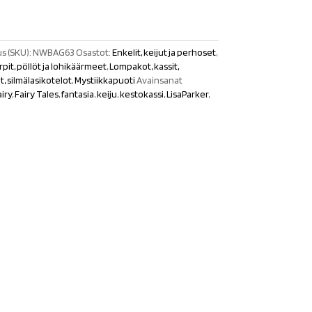
s (SKU):
NWBAG63
Osastot:
Enkelit, keijut ja perhoset
,
rpit, pöllöt ja lohikäärmeet
,
Lompakot, kassit,
, silmälasikotelot
,
Mystiikkapuoti
Avainsanat
airy
,
Fairy Tales
,
fantasia
,
keiju
,
kestokassi
,
LisaParker
,