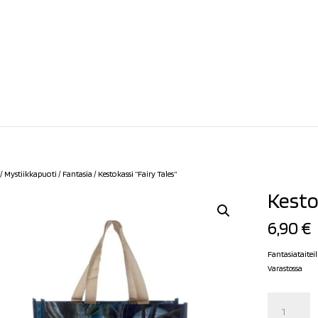
/
Mystiikkapuoti
/
Fantasia
/ Kestokassi ”Fairy Tales”
Kesto
6,90
€
Fantasiataitei
Varastossa
Kestokassi
"Fairy