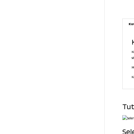
Ku
K
s
M
K
Tut
Sel