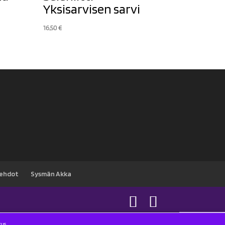
Yksisarvisen sarvi
16,50
€
sehdot
Sysmän Akka
tus