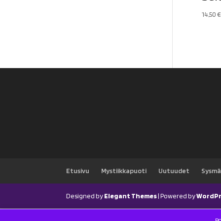
14,50
€
Etusivu
Mystiikkapuoti
Uutuudet
Sysmä
Designed by
Elegant Themes
| Powered by
WordPr
Po