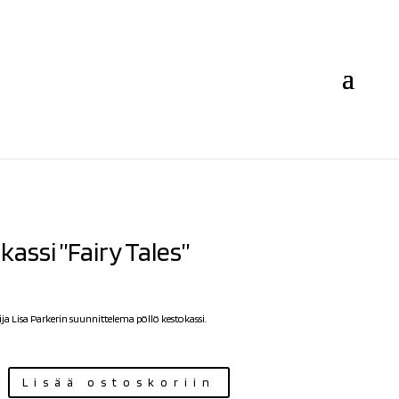
kassi ”Fairy Tales”
lija Lisa Parkerin suunnittelema pöllö kestokassi.
Lisää ostoskoriin