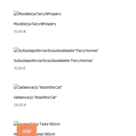
Muistikirja Fairy Whispers
14,90
€
Suitsukepoltin kartiosuitsukkkeille ”Fairy Homes”
15,90
€
Sateenvarjo ”Absinthe Cat”
26,00
€
Ale!
Huopa Fairy Tales 160cm