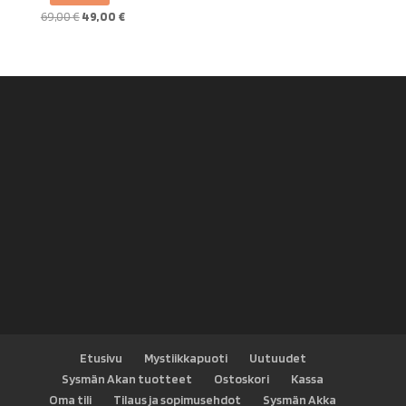
Alkuperäinen
Nykyinen
69,00
€
49,00
€
hinta
hinta
oli:
on:
69,00 €.
49,00 €.
Etusivu
Mystiikkapuoti
Uutuudet
Sysmän Akan tuotteet
Ostoskori
Kassa
Oma tili
Tilaus ja sopimusehdot
Sysmän Akka