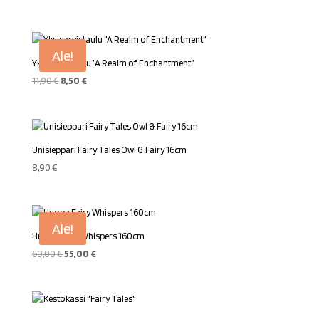
Ale!
Yksisarvistaulu ”A Realm of Enchantment”
Alkuperäinen
Nykyinen
11,90
€
8,50
€
hinta
hinta
oli:
on:
11,90 €.
8,50 €.
Unisieppari Fairy Tales Owl & Fairy 16cm
8,90
€
Ale!
Huopa Fairy Whispers 160cm
Alkuperäinen
Nykyinen
69,00
€
55,00
€
hinta
hinta
oli:
on:
69,00 €.
55,00 €.