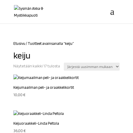
Etusivu
/ Tuotteet avainsanalla “keiju”
keiju
Sorted
Näytetään kaikki 17 tulosta
by
latest
Keijumaailman peli- ja oraakkelikortit
10,00
€
Keijuoraakkeli-Linda Peltola
36,00
€