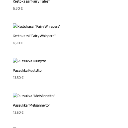
Kestokassi ”Fairy Tales”
6,90
€
Kestokassi ”Fairy Whispers”
6,90
€
Pussukka Kuutyttö
13,50
€
Pussukka ”Metsänneito”
12,50
€