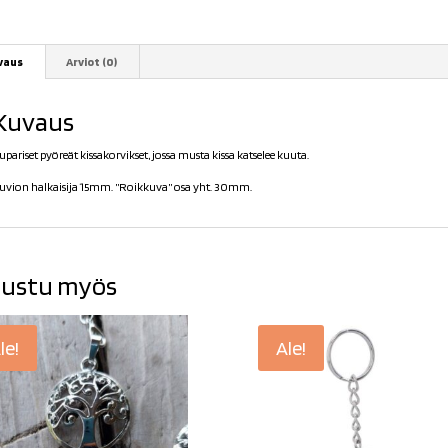
vaus
Arviot (0)
Kuvaus
upariset pyöreät kissakorvikset, jossa musta kissa katselee kuuta.
uvion halkaisija 15mm. ”Roikkuva” osa yht. 30mm.
ustu myös
le!
Ale!