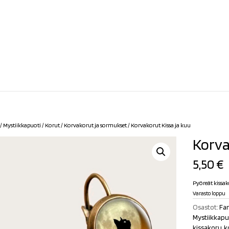
/
Mystiikkapuoti
/
Korut
/
Korvakorut ja sormukset
/ Korvakorut Kissa ja kuu
Korva
5,50
€
Pyöreät kissak
Varasto loppu
Osastot:
Fan
Mystiikkapu
kissakoru
,
k