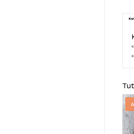
Ku
K
K
Tut
A