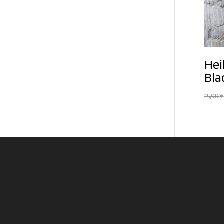
Hei
Bla
15,90
€