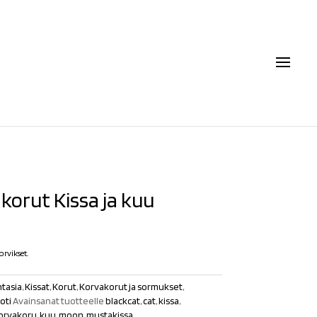
korut Kissa ja kuu
orvikset.
tasia
,
Kissat
,
Korut
,
Korvakorut ja sormukset
,
oti
Avainsanat tuotteelle
blackcat
,
cat
,
kissa
,
orvakoru
,
kuu
,
moon
,
mustakissa