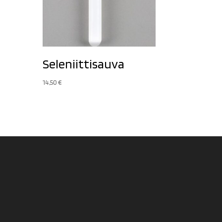
Seleniittisauva
14,50
€