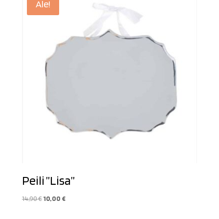
Ale!
Peili ”Lisa”
Alkuperäinen
Nykyinen
14,90
€
10,00
€
hinta
hinta