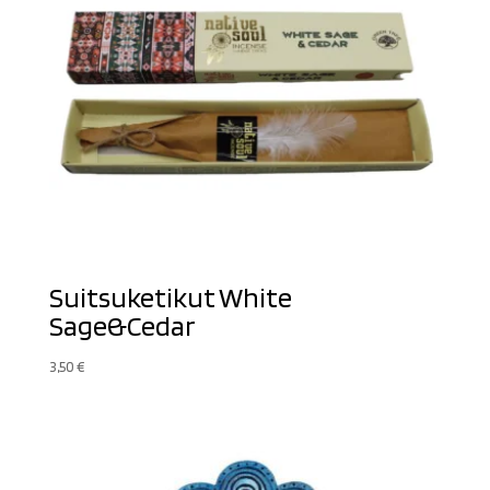
Suitsuketikut White
Sage&Cedar
3,50
€