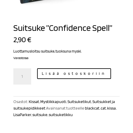
Suitsuke ”Confidence Spell”
2,90
€
Luottamusloitsu suitsuke, tuoksuna myski.
Varastossa
Suitsuke
Lisää ostoskoriin
"Confidence
Spell"
määrä
Osastot:
Kissat
,
Mystiikkapuoti
,
Suitsuketikut
,
Suitsukket ja
suitsukepidikkeet
Avainsanat tuotteelle
blackcat
,
cat
,
kissa
,
LisaParker
,
suitsuke
,
suitsuketikku