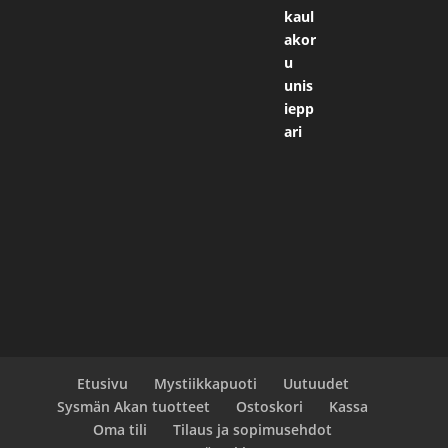
oli:
on:
10,50 €.
8,50 €.
Etusivu
Mystiikkapuoti
Uutuudet
Sysmän Akan tuotteet
Ostoskori
Kassa
Oma tili
Tilaus ja sopimusehdot