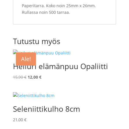
Paperitarra. Koko noin 25mm x 26mm.
Rullassa noin 500 tarraa.
Tutustu myös
Ale!
Heiluri elämänpuu Opaliitti
Alkuperäinen
Nykyinen
15,90
€
12,00
€
hinta
hinta
oli:
on:
15,90 €.
12,00 €.
Seleniittikulho 8cm
21,00
€