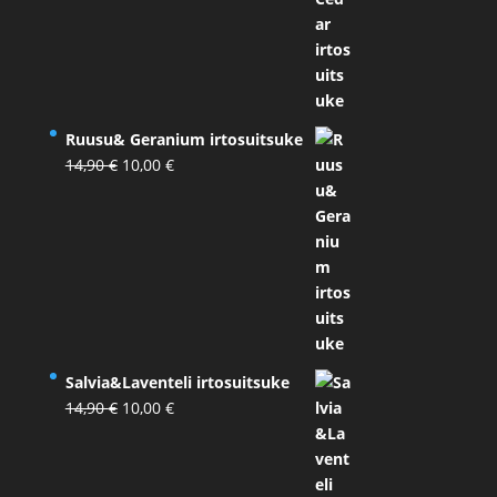
Ruusu& Geranium irtosuitsuke
Alkuperäinen
Nykyinen
14,90
€
10,00
€
hinta
hinta
oli:
on:
14,90 €.
10,00 €.
Salvia&Laventeli irtosuitsuke
Alkuperäinen
Nykyinen
14,90
€
10,00
€
hinta
hinta
oli:
on:
14,90 €.
10,00 €.