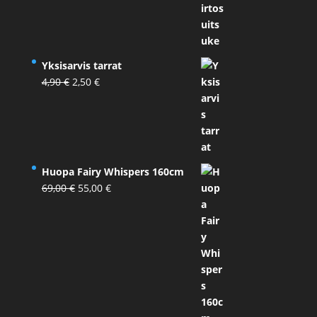
Yksisarvis tarrat
Alkuperäinen
Nykyinen
4,90
€
2,50
€
hinta
hinta
oli:
on:
4,90 €.
2,50 €.
Huopa Fairy Whispers 160cm
Alkuperäinen
Nykyinen
69,00
€
55,00
€
hinta
hinta
oli:
on:
69,00 €.
55,00 €.