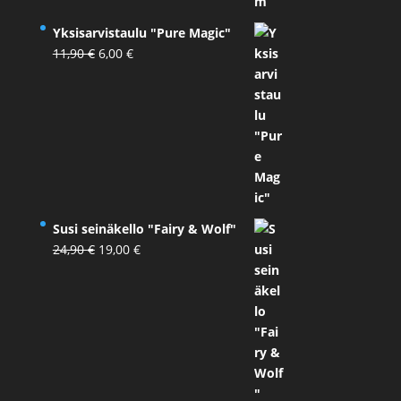
Yksisarvistaulu "Pure Magic"
Alkuperäinen
Nykyinen
11,90
€
6,00
€
hinta
hinta
oli:
on:
11,90 €.
6,00 €.
Susi seinäkello "Fairy & Wolf"
Alkuperäinen
Nykyinen
24,90
€
19,00
€
hinta
hinta
oli:
on:
24,90 €.
19,00 €.