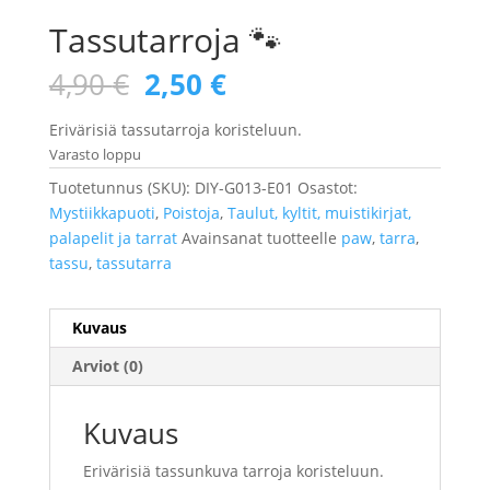
Tassutarroja 🐾
Alkuperäinen
Nykyinen
4,90
€
2,50
€
hinta
hinta
oli:
on:
Erivärisiä tassutarroja koristeluun.
4,90 €.
2,50 €.
Varasto loppu
Tuotetunnus (SKU):
DIY-G013-E01
Osastot:
Mystiikkapuoti
,
Poistoja
,
Taulut, kyltit, muistikirjat,
palapelit ja tarrat
Avainsanat tuotteelle
paw
,
tarra
,
tassu
,
tassutarra
Kuvaus
Arviot (0)
Kuvaus
Erivärisiä tassunkuva tarroja koristeluun.