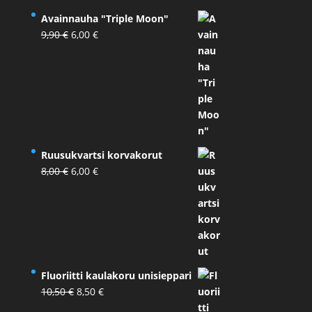
Avainnauha "Triple Moon"
Alkuperäinen
Nykyinen
9,90
€
6,00
€
hinta
hinta
oli:
on:
9,90 €.
6,00 €.
Ruusukvartsi korvakorut
Alkuperäinen
Nykyinen
8,00
€
6,00
€
hinta
hinta
oli:
on:
8,00 €.
6,00 €.
Fluoriitti kaulakoru unisieppari
Alkuperäinen
Nykyinen
10,50
€
8,50
€
hinta
hinta