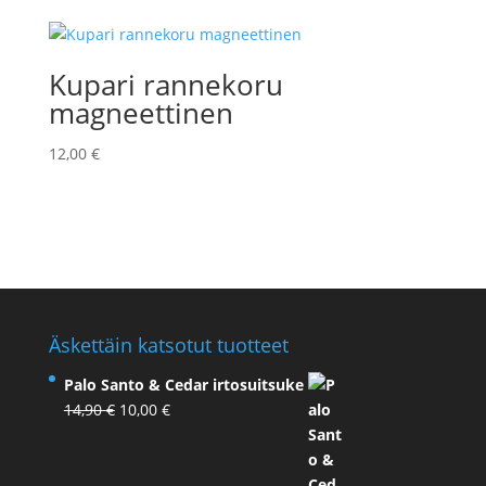
Kupari rannekoru
magneettinen
12,00
€
Äskettäin katsotut tuotteet
Palo Santo & Cedar irtosuitsuke
Alkuperäinen
Nykyinen
14,90
€
10,00
€
hinta
hinta
oli:
on:
14,90 €.
10,00 €.