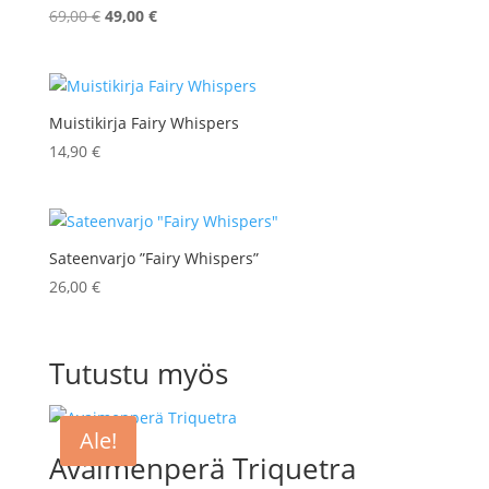
Alkuperäinen
Nykyinen
69,00
€
49,00
€
hinta
hinta
oli:
on:
69,00 €.
49,00 €.
Muistikirja Fairy Whispers
14,90
€
Sateenvarjo ”Fairy Whispers”
26,00
€
Tutustu myös
Ale!
Avaimenperä Triquetra