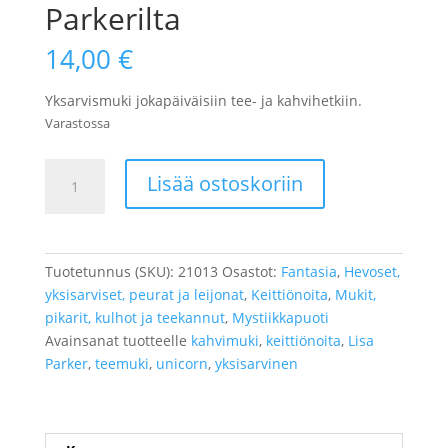
Parkerilta
14,00
€
Yksarvismuki jokapäiväisiin tee- ja kahvihetkiin.
Varastossa
Yksisarvismuki
Lisää ostoskoriin
Lisa
Parkerilta
määrä
Tuotetunnus (SKU):
21013
Osastot:
Fantasia
,
Hevoset,
yksisarviset, peurat ja leijonat
,
Keittiönoita
,
Mukit,
pikarit, kulhot ja teekannut
,
Mystiikkapuoti
Avainsanat tuotteelle
kahvimuki
,
keittiönoita
,
Lisa
Parker
,
teemuki
,
unicorn
,
yksisarvinen