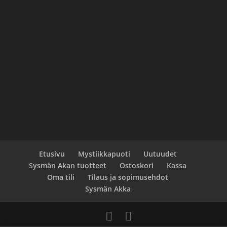
Etusivu
Mystiikkapuoti
Uutuudet
Sysmän Akan tuotteet
Ostoskori
Kassa
Oma tili
Tilaus ja sopimusehdot
Sysmän Akka