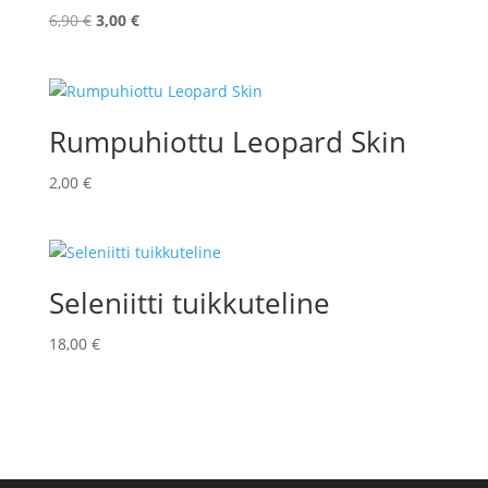
Alkuperäinen
Nykyinen
6,90
€
3,00
€
hinta
hinta
oli:
on:
6,90 €.
3,00 €.
Rumpuhiottu Leopard Skin
2,00
€
Seleniitti tuikkuteline
18,00
€