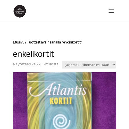
Etusivu
/ Tuotteet avainsanalla “enkelikortit”
enkelikortit
Sorted
Näytetään kaikki 19 tulosta
by
latest