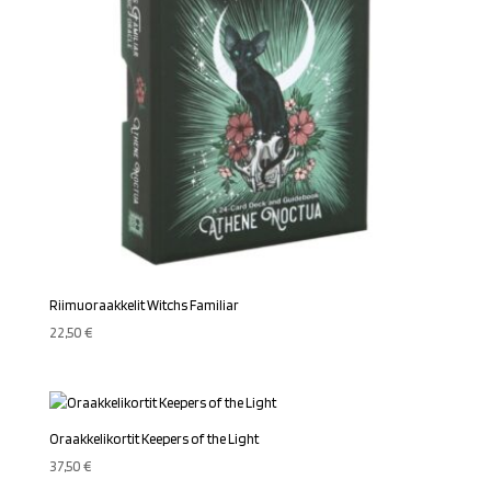
Riimuoraakkelit Witchs Familiar
22,50
€
Oraakkelikortit Keepers of the Light
37,50
€