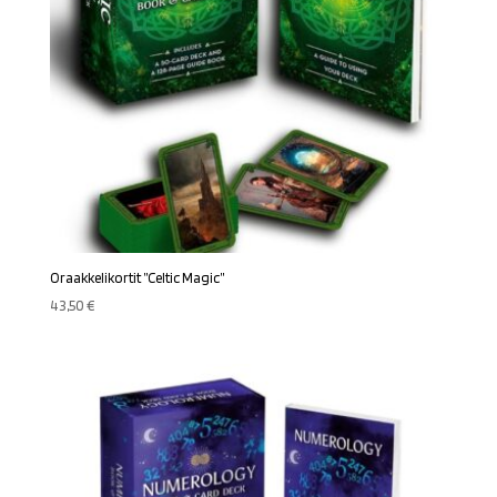
Oraakkelikortit ”Celtic Magic”
43,50
€