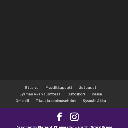
Etusivu
Mystiikkapuoti
Uutuudet
Sysmän Akan tuotteet
Ostoskori
Kassa
Oma tili
Tilaus ja sopimusehdot
Sysmän Akka
Designed by
Elegant Themes
| Powered by
WordPress