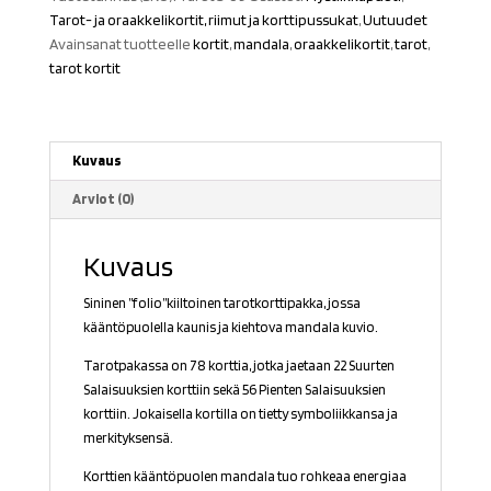
Tarot- ja oraakkelikortit, riimut ja korttipussukat
,
Uutuudet
Avainsanat tuotteelle
kortit
,
mandala
,
oraakkelikortit
,
tarot
,
tarot kortit
Kuvaus
Arviot (0)
Kuvaus
Sininen ”folio”kiiltoinen tarotkorttipakka, jossa
kääntöpuolella kaunis ja kiehtova mandala kuvio.
Tarotpakassa on 78 korttia, jotka jaetaan 22 Suurten
Salaisuuksien korttiin sekä 56 Pienten Salaisuuksien
korttiin. Jokaisella kortilla on tietty symboliikkansa ja
merkityksensä.
Korttien kääntöpuolen mandala tuo rohkeaa energiaa