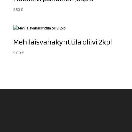
6,50
€
Mehiläisvahakynttilä oliivi 2kpl
9,00
€