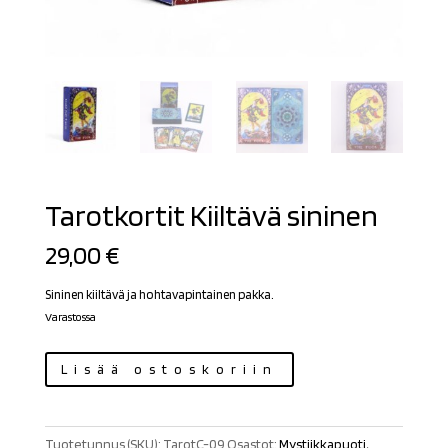
Tarotkortit Kiiltävä sininen
29,00
€
Sininen kiiltävä ja hohtavapintainen pakka.
Varastossa
Tarotkortit
Lisää ostoskoriin
Kiiltävä
sininen
määrä
Tuotetunnus (SKU):
TarotC-09
Osastot:
Mystiikkapuoti
,