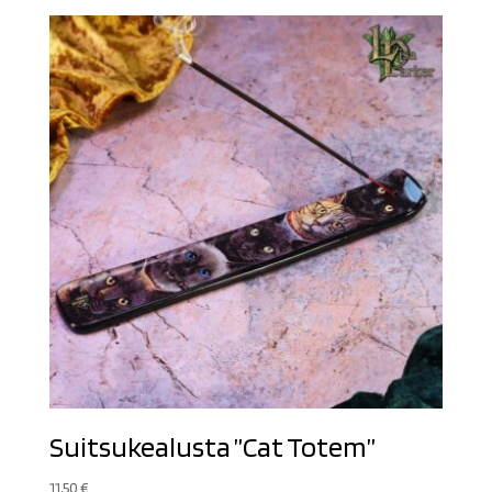
Suitsukealusta ”Cat Totem”
11,50
€