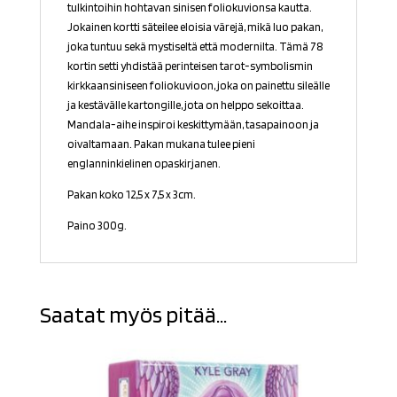
tulkintoihin hohtavan sinisen foliokuvionsa kautta.
Jokainen kortti säteilee eloisia värejä, mikä luo pakan,
joka tuntuu sekä mystiseltä että modernilta. Tämä 78
kortin setti yhdistää perinteisen tarot-symbolismin
kirkkaansiniseen foliokuvioon, joka on painettu sileälle
ja kestävälle kartongille, jota on helppo sekoittaa.
Mandala-aihe inspiroi keskittymään, tasapainoon ja
oivaltamaan. Pakan mukana tulee pieni
englanninkielinen opaskirjanen.
Pakan koko 12,5 x 7,5 x 3cm.
Paino 300g.
Saatat myös pitää...