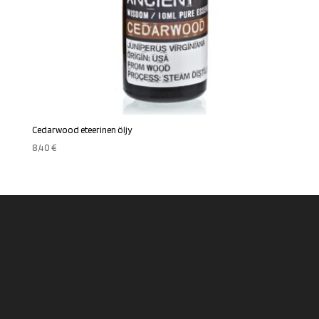
Cedarwood eteerinen öljy
8,40
€