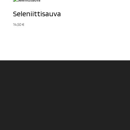
Seleniittisauva
14,50
€