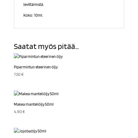
levittämistä.
Koko: 10ml.
Saatat myös pitää...
Piparmintun eteerinen öljy
7,50
€
Makea manteliöljy 50ml
4,90
€