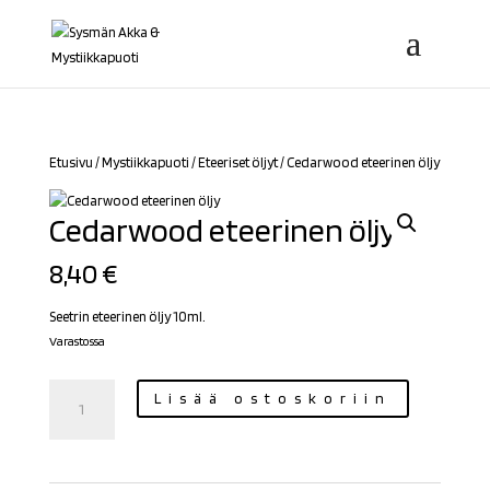
Etusivu
/
Mystiikkapuoti
/
Eteeriset öljyt
/ Cedarwood eteerinen öljy
Cedarwood eteerinen öljy
8,40
€
Seetrin eteerinen öljy 10ml.
Varastossa
Cedarwood
Lisää ostoskoriin
eteerinen
öljy
määrä