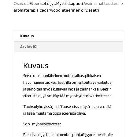
Osastot:
Eteeriset öljyt
,
Mystiikkapuoti
Avainsanat tuotteelle
aromaterapia
,
cedarwood
,
eteerinen öljy
,
seetri
Kuvaus
Arviot (0)
Kuvaus
Seetri on maanläheinen mutta raikas, pihkaisen
havumainen tuoksu. Seetrillä on rentouttava vaikutus
ja se hoitaa myös kutiavaa ihoa ja päänahkaa. Seetrin
eteeristä öljyä voi käyttää myös hyönteiskarkoitteena.
Tuoksulyhdyissä ja diffuusereissa täytä astia vedellä
ja lisää muutama tippa eteeristä öljyä.
Sopii myös kylpyveteen.
Eteeriset öljyt tulee laimentaa pohjaöljyyn ennen iholle