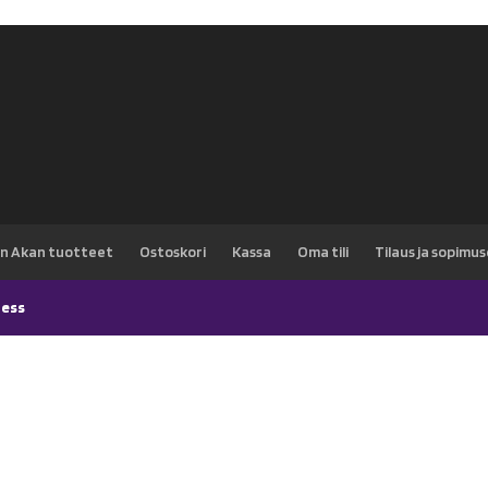
n Akan tuotteet
Ostoskori
Kassa
Oma tili
Tilaus ja sopimu
ess