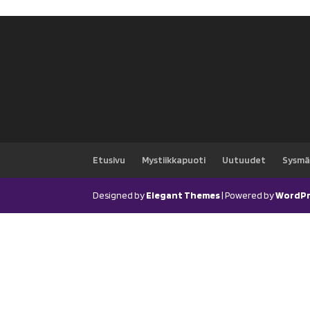
Etusivu
Mystiikkapuoti
Uutuudet
Sysmä
Designed by
Elegant Themes
| Powered by
WordPr