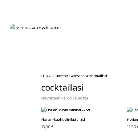
Etusivu
/ Tuotteet avainsanalla “cocktaillasi”
cocktaillasi
Sorted
Näytetään kaikki 2 tulosta
by
latest
Florian-kuohuviinilasi 24.5cl
Florian
13,90
€
12,90