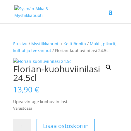
Etusivu
/
Mystiikkapuoti
/
Keittiönoita
/
Mukit, pikarit,
kulhot ja teekannut
/ Florian-kuohuviinilasi 24.5cl
Florian-kuohuviinilasi
24.5cl
13,90
€
Upea vintage kuohuviinilasi.
Varastossa
Florian-
Lisää ostoskoriin
kuohuviinilasi