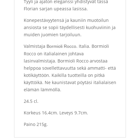
Tyyli ja ajaton eleganssi yhdistyvät tässä
Florian sarjan upeassa lasissa.
Konepestävyytensä ja kauniin muotoilun
ansiosta se sopii täydellisesti kuohuviinin ja
muiden juomien tarjoiluun.
Valmistaja
. Italia. Bormioli
Bormioli Rocco
Rocco on italialainen johtava
lasinvalmistaja. Bormioli Rocco arvostaa
helppoa sovellettavuutta sekä ammatti- että
kotikäyttöön. Kaikilla tuotteilla on pitkä
käyttöikä. Ne kaunistavat pöytäsi italialaisen
elämän lämmöllä.
24.5 cl.
Korkeus 16.4
cm
. Leveys 9.7cm.
Paino 215g.