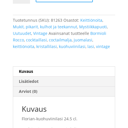
24.5cl
määrä
Tuotetunnus (SKU):
81263
Osastot:
Keittiönoita
,
Mukit, pikarit, kulhot ja teekannut
,
Mystiikkapuoti
,
Uutuudet
,
Vintage
Avainsanat tuotteelle
Bormioli
Rocco
,
cocktaillasi
,
coctailmalja
,
juomalasi
,
keittiönoita
,
kristallilasi
,
kuohuviinilasi
,
lasi
,
vintage
Kuvaus
Lisätiedot
Arviot (0)
Kuvaus
Florian-kuohuviinilasi 24.5 cl
.