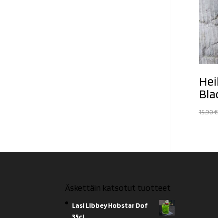
Hei
Bla
15,90
€
Äskettäin katsotut tuotteet
Lasi Libbey Hobstar Dof
35cl