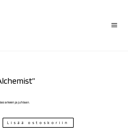
”Alchemist”
€
si arkeen ja juhlaan.
Lisää ostoskoriin