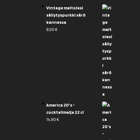
Vintage maitolasi
säilytyspurkki särö
kannessa
8,00
€
America 20's -
cocktailmalja 22 cl
14,90
€