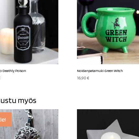
lo Deathly Poison
Noidanpatamuki Green Witch
€
16,90
€
ustu myös
le!