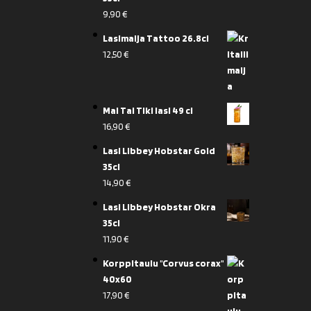
9,90
€
Lasimalja Tattoo 26.8cl
12,50
€
Mai Tai Tiki lasi 49 cl
16,90
€
Lasi Libbey Hobstar Gold
35cl
14,90
€
Lasi Libbey Hobstar Okra
35cl
11,90
€
Korppitaulu "Corvus corax"
40x60
17,90
€