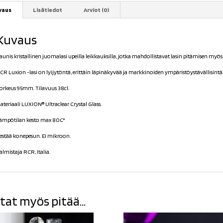
vaus
Lisätiedot
Arviot (0)
Kuvaus
aunis kristallinen juomalasi upeilla leikkauksilla, jotka mahdollistavat lasin pitämisen myös 
CR Luxion -lasi on lyijytöntä, erittäin läpinäkyvää ja markkinoiden ympäristöystävällisintä 
orkeus 95mm. Tilavuus 38cl.
ateriaali LUXION® Ultraclear Crystal Glass.
ämpötilan kesto max 80C°
estää konepesun. Ei mikroon.
almistaja RCR, Italia.
tat myös pitää...