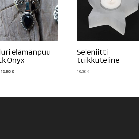
luri elämänpuu
Seleniitti
ck Onyx
tuikkuteline
Alkuperäinen
Nykyinen
12,50
€
18,00
€
hinta
hinta
oli:
on:
15,90 €.
12,50 €.