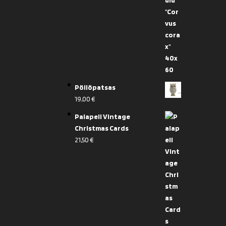
Pöllöpatsas
19,00
€
Palapeli Vintage
Christmas Cards
21,50
€