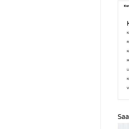
Ku
K
R
K
M
L
K
V
Saa