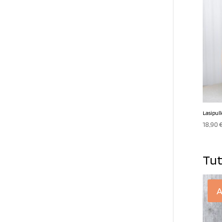
Lasipul
18,90
Tut
A