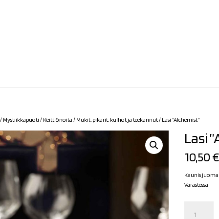
/
Mystiikkapuoti
/
Keittiönoita
/
Mukit, pikarit, kulhot ja teekannut
/ Lasi ”Alchemist”
Lasi 
10,50
Kaunis juomala
Varastossa
Lasi
"Alchemist"