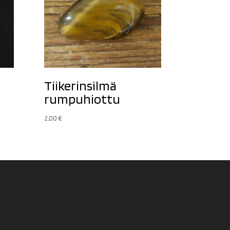
Tiikerinsilmä
rumpuhiottu
2,00
€