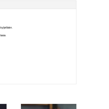
kyljellään.
lasia.