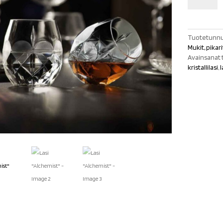
määrä
Tuotetunnu
Mukit, pikar
Avainsanat 
kristallilasi
,
l