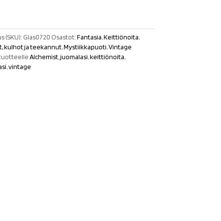
s (SKU):
Glas0720
Osastot:
Fantasia
,
Keittiönoita
,
it, kulhot ja teekannut
,
Mystiikkapuoti
,
Vintage
tuotteelle
Alchemist
,
juomalasi
,
keittiönoita
,
asi
,
vintage