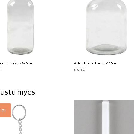
ipullo korkeus 24.5cm
Apteekkipullo korkeus 16.5cm
€
8,90
€
ustu myös
le!