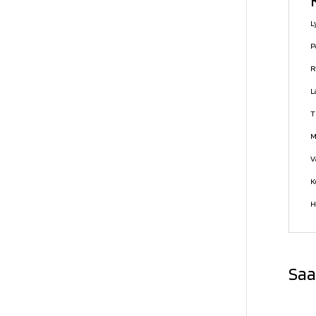
L
P
R
L
T
M
V
K
H
Saa