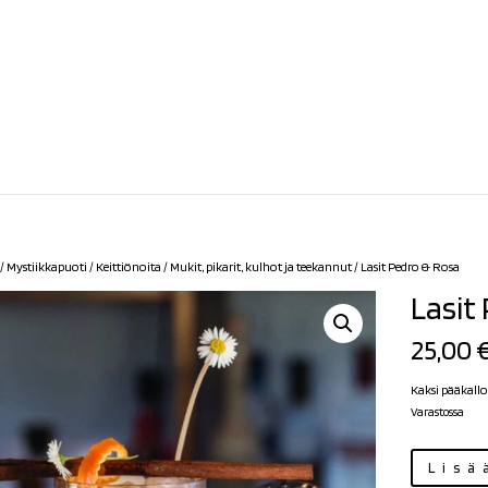
/
Mystiikkapuoti
/
Keittiönoita
/
Mukit, pikarit, kulhot ja teekannut
/ Lasit Pedro & Rosa
Lasit
25,00
Kaksi pääkallo 
Varastossa
Lasit
Lisä
Pedro