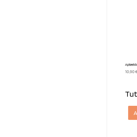
Apteekk
10,90
Tut
A