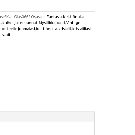
s (SKU):
Glas0662
Osastot:
Fantasia
,
Keittiönoita
,
it, kulhot ja teekannut
,
Mystiikkapuoti
,
Vintage
tuotteelle
juomalasi
,
keittiönoita
,
kristalli
,
kristallilasi
,
o
,
skull