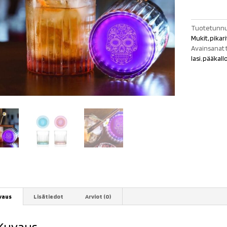
&
Rosa
määrä
Tuotetunnu
Mukit, pikar
Avainsanat 
lasi
,
pääkall
vaus
Lisätiedot
Arviot (0)
Kuvaus