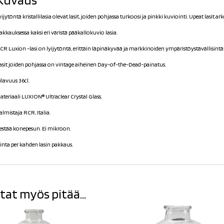
yijytöntä kristallilasia olevat lasit, joiden pohjassa turkoosi ja pinkki kuviointi. Upeat lasit 
akkauksessa kaksi eri väristä pääkallokuvio lasia.
CR Luxion -lasi on lyijytöntä, erittäin läpinäkyvää ja markkinoiden ympäristöystävällisintä 
asit joiden pohjassa on vintage aiheinen Day-of-the-Dead-painatus.
ilavuus 36cl.
ateriaali LUXION® Ultraclear Crystal Glass.
almistaja RCR, Italia.
estää konepesun. Ei mikroon.
inta per kahden lasin pakkaus.
tat myös pitää...