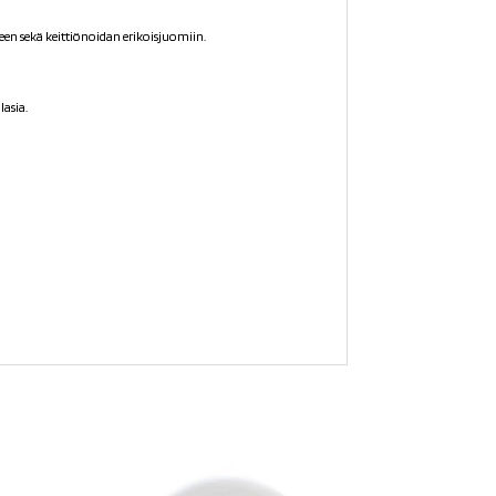
arkeen sekä keittiönoidan erikoisjuomiin.
lasia.