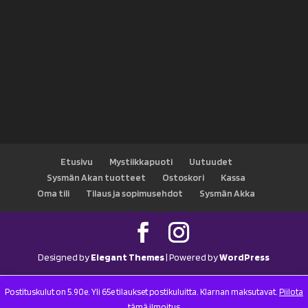
Etusivu
Mystiikkapuoti
Uutuudet
Sysmän Akan tuotteet
Ostoskori
Kassa
Oma tili
Tilaus ja sopimusehdot
Sysmän Akka
Designed by
Elegant Themes
| Powered by
WordPress
Postituskulut on 5.90e. Yli 65e tilaukset postikuluitta. Klarnan maksutavat.
Piilota
tämä ilmoitus