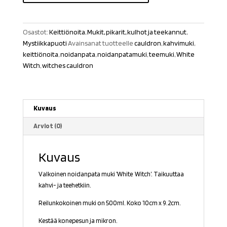
White
Witch
määrä
Osastot:
Keittiönoita
,
Mukit, pikarit, kulhot ja teekannut
,
Mystiikkapuoti
Avainsanat tuotteelle
cauldron
,
kahvimuki
,
keittiönoita
,
noidanpata
,
noidanpatamuki
,
teemuki
,
White
Witch
,
witches cauldron
Kuvaus
Arviot (0)
Kuvaus
Valkoinen noidanpata muki ’White Witch’. Taikuuttaa
kahvi- ja teehetkiin.
Reilunkokoinen muki on 500ml. Koko 10cm x 9.2cm.
Kestää konepesun ja mikron.