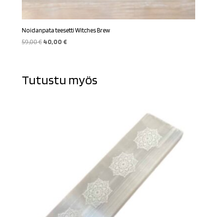
Noidanpata teesetti Witches Brew
Alkuperäinen
Nykyinen
59,00
€
40,00
€
hinta
hinta
oli:
on:
59,00 €.
40,00 €.
Tutustu myös