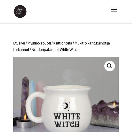
Etusivu
/
Mystiikkapuoti
/
Keittiönoita
/
Mukit, pikarit, kulhot ja
teekannut
/ Noidanpatamuki White Witch