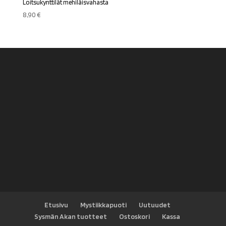
Loitsukynttilät mehiläisvahasta
8,90
€
Etusivu
Mystiikkapuoti
Uutuudet
Sysmän Akan tuotteet
Ostoskori
Kassa