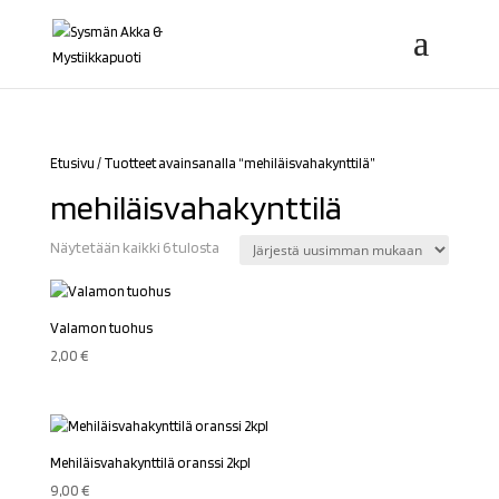
Etusivu
/ Tuotteet avainsanalla “mehiläisvahakynttilä”
mehiläisvahakynttilä
Sorted
Näytetään kaikki 6 tulosta
by
latest
Valamon tuohus
2,00
€
Mehiläisvahakynttilä oranssi 2kpl
9,00
€