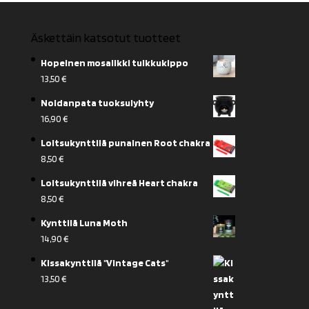
Äskettäin katsotut tuotteet
Hopeinen mosaiikki tuikkukippo
13,50
€
Noidanpata tuoksulyhty
16,90
€
Loitsukynttilä punainen Root chakra
8,50
€
Loitsukynttilä vihreä Heart chakra
8,50
€
Kynttilä Luna Moth
14,90
€
Kissakynttilä "Vintage Cats"
13,50
€