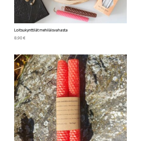
Loitsukynttilät mehiläisvahasta
8,90
€