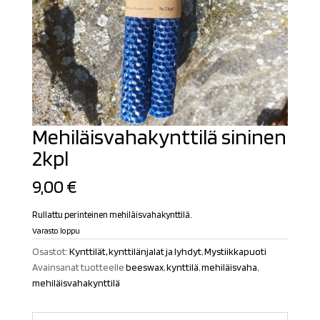
Mehiläisvahakynttilä sininen
2kpl
9,00
€
Rullattu perinteinen mehiläisvahakynttilä.
Varasto loppu
Osastot:
Kynttilät, kynttilänjalat ja lyhdyt
,
Mystiikkapuoti
Avainsanat tuotteelle
beeswax
,
kynttilä
,
mehiläisvaha
,
mehiläisvahakynttilä