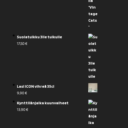
Suolatuikku 3lle tuikulle
17,50
€
Lasi ICON vihreä 35cl
9,90
€
Kynttilänjalka kuunvaiheet
13,90
€