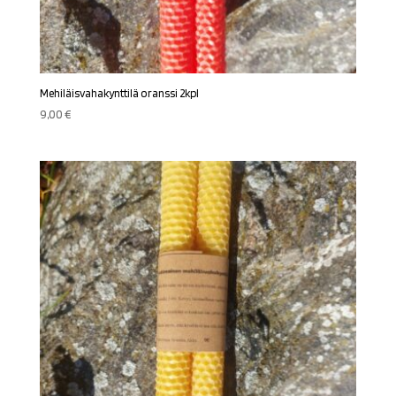
Mehiläisvahakynttilä oranssi 2kpl
9,00
€