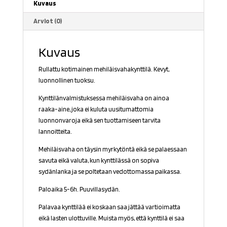
Kuvaus
Arviot (0)
Kuvaus
Rullattu kotimainen mehiläisvahakynttilä.
Kevyt,
luonnollinen tuoksu.
Kynttilänvalmistuksessa mehiläisvaha on ainoa
raaka-aine, joka ei kuluta uusitumattomia
luonnonvaroja eikä sen tuottamiseen tarvita
lannoitteita.
Mehiläisvaha on täysin myrkytöntä eikä se palaessaan
savuta eikä valuta, kun kynttilässä on sopiva
sydänlanka ja se poltetaan vedottomassa paikassa.
Paloaika 5-6h. Puuvillasydän.
Palavaa kynttilää ei koskaan saa jättää vartioimatta
eikä lasten ulottuville. Muista myös, että kynttilä ei saa