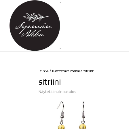
Etusivu
/ Tuotteet avainsanalla “sitriini”
sitriini
Näytetään ainoa tulos