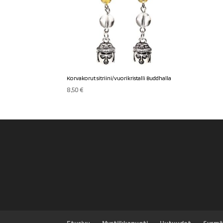
Korvakorut sitriini/vuorikristalli Buddhalla
8,50
€
Etusivu
Mystiikkapuoti
Uutuudet
Sysmä