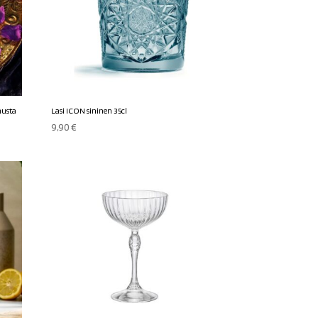
musta
Lasi ICON sininen 35cl
9,90
€