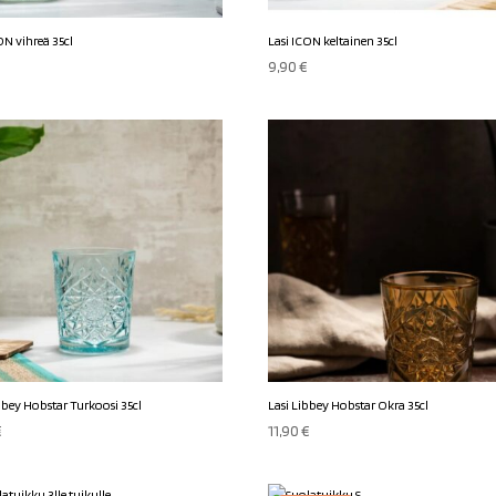
ON vihreä 35cl
Lasi ICON keltainen 35cl
€
9,90
€
bbey Hobstar Turkoosi 35cl
Lasi Libbey Hobstar Okra 35cl
€
11,90
€