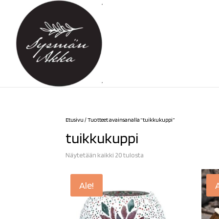
Etusivu
/ Tuotteet avainsanalla “tuikkukuppi”
tuikkukuppi
Sorted
Näytetään kaikki 20 tulosta
by
latest
Ale!
A