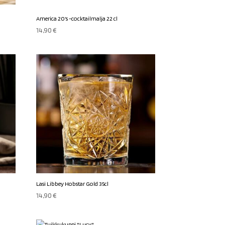
America 20’s -cocktailmalja 22 cl
14,90
€
Lasi Libbey Hobstar Gold 35cl
14,90
€