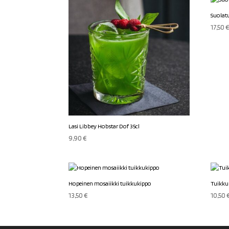
Suolatu
17,50
Lasi Libbey Hobstar Dof 35cl
9,90
€
Hopeinen mosaiikki tuikkukippo
Tuikkuk
13,50
€
10,50