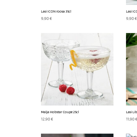
Lasi ICON roosa 35cl
Lasi IC
9,90
€
9,90
Malja Hobstar Coupe 25cl
Lasi Li
12,90
€
11,90