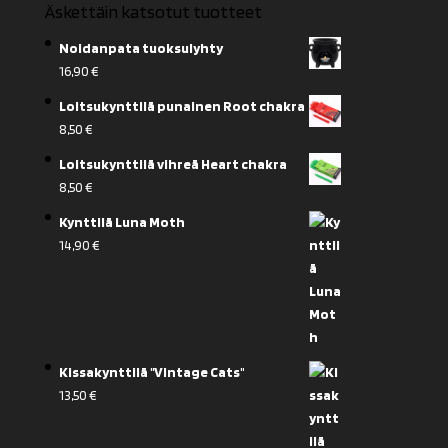
Äskettäin katsotut tuotteet
Noidanpata tuoksulyhty
16,90
€
Loitsukynttilä punainen Root chakra
8,50
€
Loitsukynttilä vihreä Heart chakra
8,50
€
Kynttilä Luna Moth
14,90
€
Kissakynttilä "Vintage Cats"
13,50
€