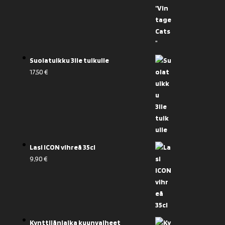
Suolatuikku 3lle tuikulle
17,50
€
Lasi ICON vihreä 35cl
9,90
€
Kynttilänjalka kuunvaiheet