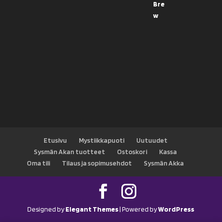
Etusivu
Mystiikkapuoti
Uutuudet
Sysmän Akan tuotteet
Ostoskori
Kassa
Oma tili
Tilaus ja sopimusehdot
Sysmän Akka
Designed by
Elegant Themes
| Powered by
WordPress