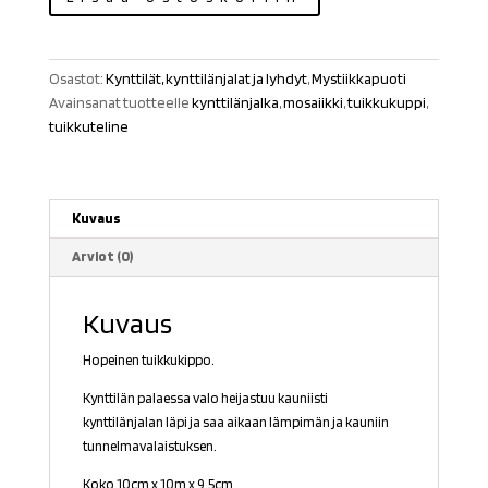
mosaiikki
tuikkukippo
määrä
Osastot:
Kynttilät, kynttilänjalat ja lyhdyt
,
Mystiikkapuoti
Avainsanat tuotteelle
kynttilänjalka
,
mosaiikki
,
tuikkukuppi
,
tuikkuteline
Kuvaus
Arviot (0)
Kuvaus
Hopeinen tuikkukippo.
Kynttilän palaessa valo heijastuu kauniisti
kynttilänjalan läpi ja saa aikaan lämpimän ja kauniin
tunnelmavalaistuksen.
Koko 10cm x 10m x 9.5cm.