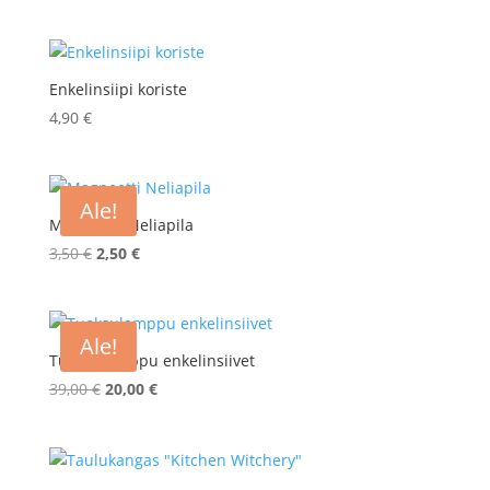
Enkelinsiipi koriste
4,90
€
Ale!
Magneetti Neliapila
Alkuperäinen
Nykyinen
3,50
€
2,50
€
hinta
hinta
oli:
on:
3,50 €.
2,50 €.
Ale!
Tuoksulamppu enkelinsiivet
Alkuperäinen
Nykyinen
39,00
€
20,00
€
hinta
hinta
oli:
on:
39,00 €.
20,00 €.