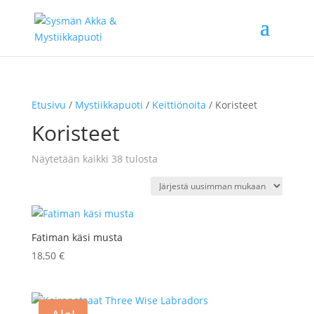
Etusivu
/
Mystiikkapuoti
/
Keittiönoita
/ Koristeet
Koristeet
Sorted
Näytetään kaikki 38 tulosta
by
latest
Fatiman käsi musta
18,50
€