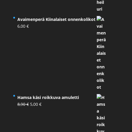
Avaimenperä Kiinalaiset onnenkolikot
6,00
€
Hamsa käsi roikkuva amuletti
Alkuperäinen
Nykyinen
8,90
€
5,00
€
hinta
hinta
oli:
on:
8,90 €.
5,00 €.