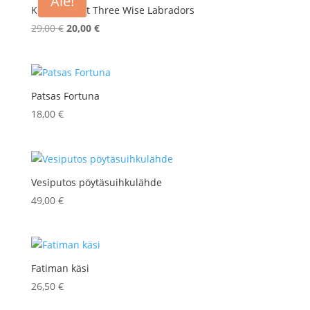
Ale!
Koirapatsaat Three Wise Labradors
Alkuperäinen
Nykyinen
29,00
€
20,00
€
hinta
hinta
oli:
on:
29,00 €.
20,00 €.
Patsas Fortuna
18,00
€
Vesiputos pöytäsuihkulähde
49,00
€
Fatiman käsi
26,50
€