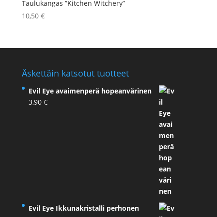
Taulukangas ”Kitchen Witchery”
10,50
€
Äskettäin katsotut tuotteet
Evil Eye avaimenperä hopeanvärinen
3,90
€
Evil Eye Ikkunakristalli perhonen