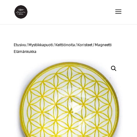
Etusivu
/
Mystiikkapuoti
/
Keittiönoita
/
Koristeet
/ Magneetti
Elämänkukka