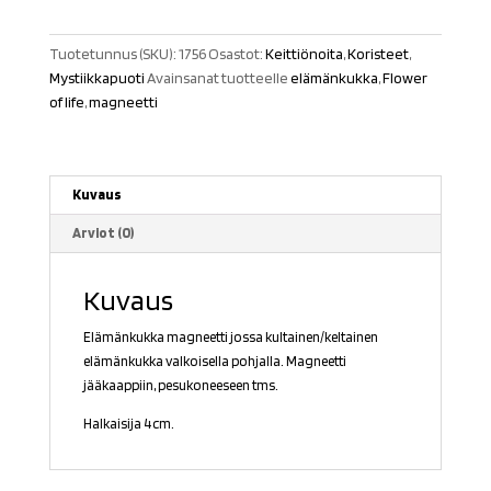
Tuotetunnus (SKU):
1756
Osastot:
Keittiönoita
,
Koristeet
,
Mystiikkapuoti
Avainsanat tuotteelle
elämänkukka
,
Flower
of life
,
magneetti
Kuvaus
Arviot (0)
Kuvaus
Elämänkukka magneetti jossa kultainen/keltainen
elämänkukka valkoisella pohjalla. Magneetti
jääkaappiin, pesukoneeseen tms.
Halkaisija 4cm.