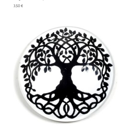
3,50
€