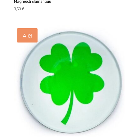
Magneetti Elämänpuu
3,50
€
Ale!