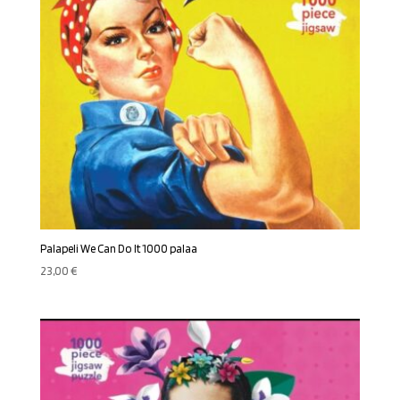
Palapeli We Can Do It 1000 palaa
23,00
€