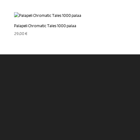
hinta
hinta
oli:
on:
29,00 €.
24,00 €.
Palapeli Chromatic Tales 1000 palaa
29,00
€