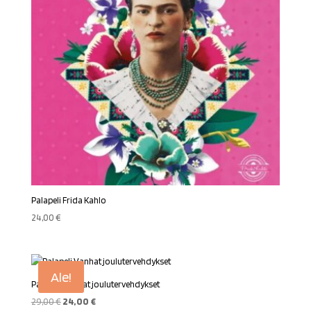
Palapeli Frida Kahlo
24,00
€
Ale!
Palapeli Vanhat joulutervehdykset
Alkuperäinen
Nykyinen
29,00
€
24,00
€