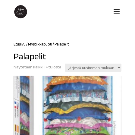
Etusivu
/
Mystiikkapuoti
/ Palapelit
Palapelit
Sorted
Näytetään kaikki 14 tulosta
by
latest