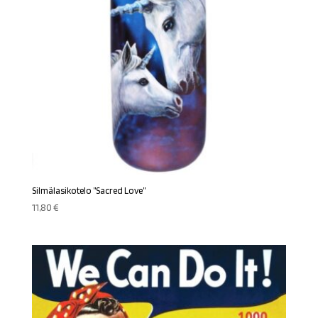
Silmälasikotelo ”Sacred Love”
11,80
€