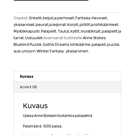
Stokes-
Winter
Osastot:
Enkelit, keijut ja perhoset
,
Fantasia
,
Hevoset,
Fantasy"
yksisarviset, peurat ja leijonat
,
Korpit, pöllöt ja lohikäärmeet
,
1000
Mystiikkapuoti
,
Palapelit
,
Taulut, kyltit, muistikirjat, palapelit ja
palaa
tarrat
,
Uutuudet
Avainsanat tuotteelle
Anne Stokes
,
määrä
Bluebird Puzzle
,
Gothic Dreams
,
lohikäärme
,
palapeli
,
puzzle
,
susi
,
unicorn
,
Winter Fantasy
,
yksisarvinen
Kuvaus
Arviot (0)
Kuvaus
Upeaa Anne Stokesin tuotantoa palapelinä.
Palamäärä: 1000 palaa.