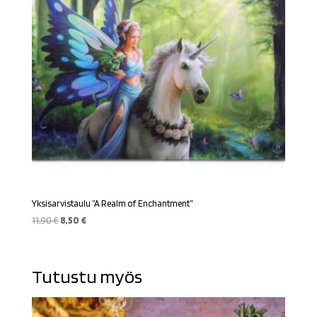
Yksisarvistaulu ”A Realm of Enchantment”
Alkuperäinen
Nykyinen
11,90
€
8,50
€
hinta
hinta
oli:
on:
11,90 €.
8,50 €.
Tutustu myös