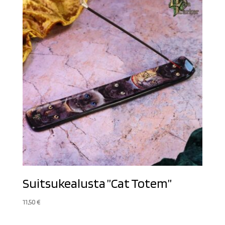
Suitsukealusta ”Cat Totem”
11,50
€