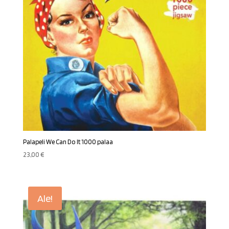
Palapeli We Can Do It 1000 palaa
23,00
€
Ale!