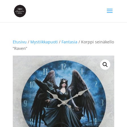
Etusivu
/
Mystiikkapuoti
/
Fantasia
/ Korppi seinäkello
”Raven”