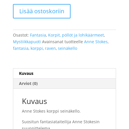
Korppi
Lisää ostoskoriin
seinäkello
"Raven"
määrä
Osastot:
Fantasia
,
Korpit, pöllöt ja lohikäärmeet
,
Mystiikkapuoti
Avainsanat tuotteelle
Anne Stokes
,
fantasia
,
korppi
,
raven
,
seinäkello
Kuvaus
Arviot (0)
Kuvaus
Anne Stokes korppi seinäkello.
Suositun fantasiataiteilija Anne Stokesin
suunnittelema.