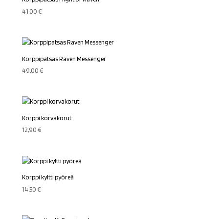
41,00
€
Korppipatsas Raven Messenger
49,00
€
Korppi korvakorut
12,90
€
Korppi kyltti pyöreä
14,50
€