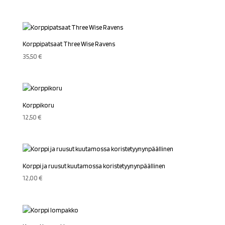
Korppipatsaat Three Wise Ravens
35,50
€
Korppikoru
12,50
€
Korppi ja ruusut kuutamossa koristetyynynpäällinen
12,00
€