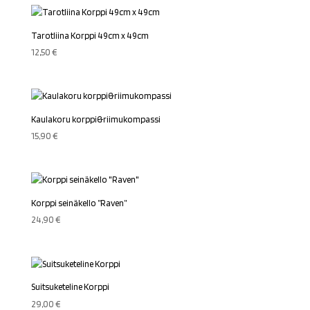
Tarotliina Korppi 49cm x 49cm
12,50
€
Kaulakoru korppi&riimukompassi
15,90
€
Korppi seinäkello ”Raven”
24,90
€
Suitsuketeline Korppi
29,00
€