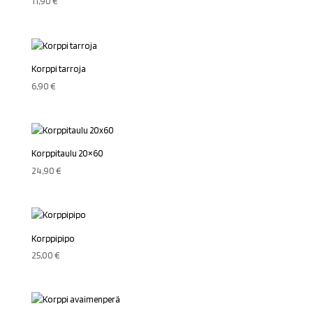
11,90
€
Korppi tarroja
6,90
€
Korppitaulu 20×60
24,90
€
Korppipipo
25,00
€