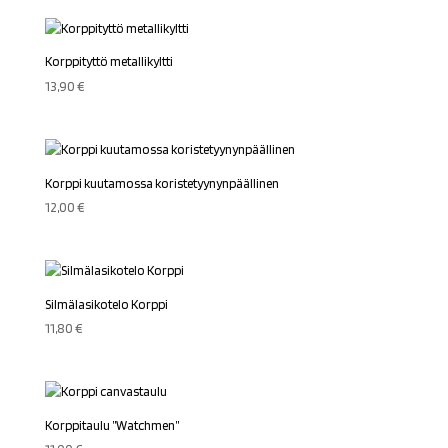
Korppityttö metallikyltti
13,90
€
Korppi kuutamossa koristetyynynpäällinen
12,00
€
Silmälasikotelo Korppi
11,80
€
Korppitaulu ”Watchmen”