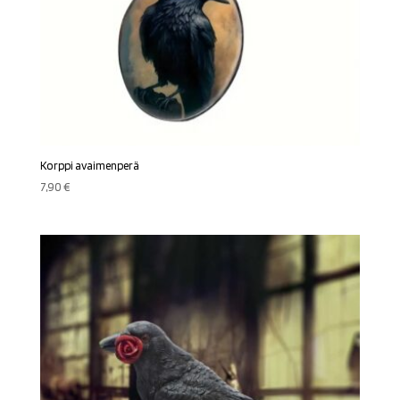
Korppi avaimenperä
7,90
€