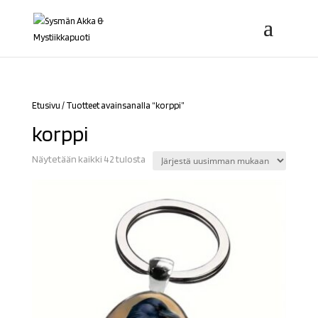
Etusivu
/ Tuotteet avainsanalla “korppi”
korppi
Sorted
Näytetään kaikki 42 tulosta
by
latest