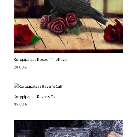
Korppipatsas Rose of The Raven
24,00
€
Korppipatsas Raven’s Call
49,00
€