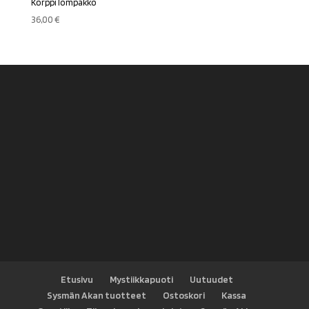
Korppi lompakko
36,00
€
Etusivu
Mystiikkapuoti
Uutuudet
Sysmän Akan tuotteet
Ostoskori
Kassa