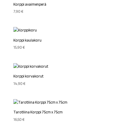
Korppi avaimenperä
7,90
€
Korppi kaulakoru
15,90
€
Korppi korvakorut
14,90
€
Tarotliina Korppi 75cm x 75cm
16,50
€