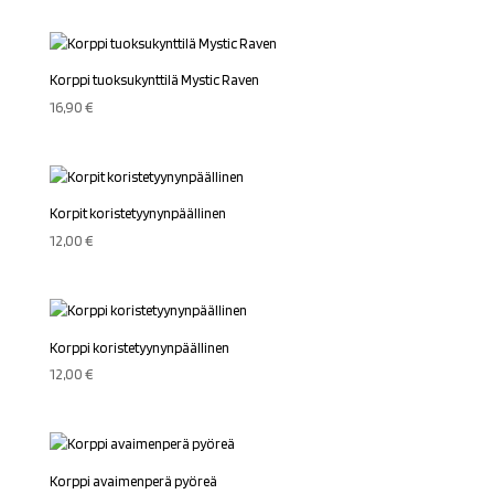
Korppi tuoksukynttilä Mystic Raven
16,90
€
Korpit koristetyynynpäällinen
12,00
€
Korppi koristetyynynpäällinen
12,00
€
Korppi avaimenperä pyöreä