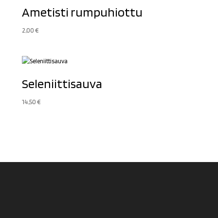
Ametisti rumpuhiottu
2,00
€
Seleniittisauva
14,50
€