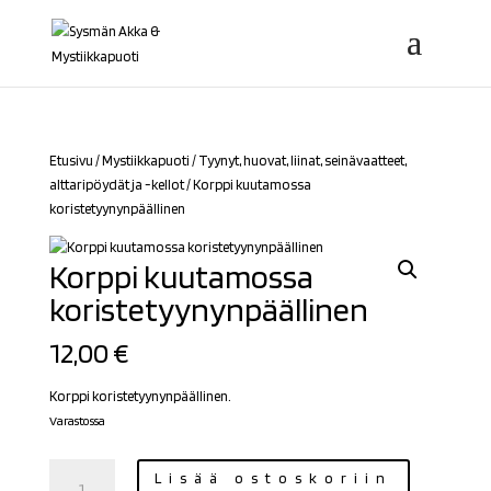
Etusivu
/
Mystiikkapuoti
/
Tyynyt, huovat, liinat, seinävaatteet,
alttaripöydät ja -kellot
/ Korppi kuutamossa
koristetyynynpäällinen
Korppi kuutamossa
koristetyynynpäällinen
12,00
€
Korppi koristetyynynpäällinen.
Varastossa
Korppi
Lisää ostoskoriin