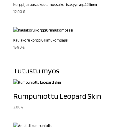
Korppi ja ruusut kuutamossa koristetyynynpäällinen
12,00
€
Kaulakoru korppi&riimukompassi
15,90
€
Tutustu myös
Rumpuhiottu Leopard Skin
2,00
€