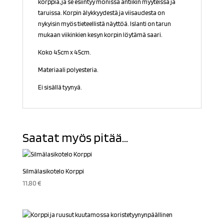
korppia, ja se esiintyy monissa antiikin myyteissä ja
taruissa. Korpin älykkyydestä ja viisaudesta on
nykyisin myös tieteellistä näyttöä. Islanti on tarun
mukaan viikinkien kesyn korpin löytämä saari.
Koko 45cm x 45cm.
Materiaali polyesteria.
Ei sisällä tyynyä.
Saatat myös pitää...
Silmälasikotelo Korppi
11,80
€