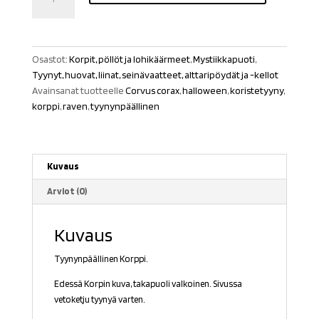
kuutamossa
koristetyynynpäällinen
määrä
Osastot:
Korpit, pöllöt ja lohikäärmeet
,
Mystiikkapuoti
,
Tyynyt, huovat, liinat, seinävaatteet, alttaripöydät ja -kellot
Avainsanat tuotteelle
Corvus corax
,
halloween
,
koristetyyny
,
korppi
,
raven
,
tyynynpäällinen
Kuvaus
Arviot (0)
Kuvaus
Tyynynpäällinen Korppi.
Edessä Korpin kuva, takapuoli valkoinen. Sivussa
vetoketju tyynyä varten.