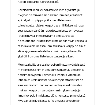
Korppi eli kaarne (Corvus corax).
Korpit ovat linnuiksi poikkeuksellisen älykkäitä, ja
nykytiedon mukaan ainoastaan ihminen, eräät isot
apinat ja korppi pystyvät suunnittelemaan
tulevaisuutta. Lisäksi korppi osaa hillitä itsensä jopa
seuraavaan päivään, jos odottamisesta on luvassa
jotakin hyvää. Ihmiseltä tämä onnistuu vasta
nelivuotiaana. Niiden itsehillintä on siis hyvin korkealla
tasolla eläinkunnassa. Ihmisen lisäksi korppi on ainut
eläinlaji, jonka on todettu ymmärtävän, että muilla
yksilöillä on oma tietoisuus, tunteet ja aikeet.
Monissa kulttuureissa korppi on liitetty myönteisessä
merkityksessä nimenomaan viisauteen, luomiseen ja
hedelmällisyyteen. Esimerkiksi Pohjois-Amerikan
intiaanien keskuudessa sekä korppia että varista on
aina kunnioitettu. Intiaanien vanhojen uskomusten
mukaan korppi on valon ja ymmärryksen tuoja, ja
ilman korppia ihmiskunta eläisi ikuisessa pimeydessä.
Myös antiikin Kreikassa ja Roomassa arvostettiin