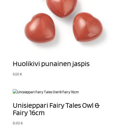
Huolikivi punainen jaspis
6,50
€
Unisieppari Fairy Tales Owl &
Fairy 16cm
8,90
€