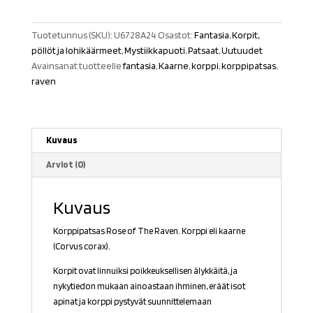
of
The
Tuotetunnus (SKU):
U6728A24
Osastot:
Fantasia
,
Korpit,
Raven
pöllöt ja lohikäärmeet
,
Mystiikkapuoti
,
Patsaat
,
Uutuudet
määrä
Avainsanat tuotteelle
fantasia
,
Kaarne
,
korppi
,
korppipatsas
,
raven
Kuvaus
Arviot (0)
Kuvaus
Korppipatsas Rose of The Raven. Korppi eli kaarne
(Corvus corax).
Korpit ovat linnuiksi poikkeuksellisen älykkäitä, ja
nykytiedon mukaan ainoastaan ihminen, eräät isot
apinat ja korppi pystyvät suunnittelemaan