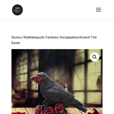
Etusivu
/
Mystiikkapuoti
/
Fantasia
/ Korppipatsas Rose of The
Raven