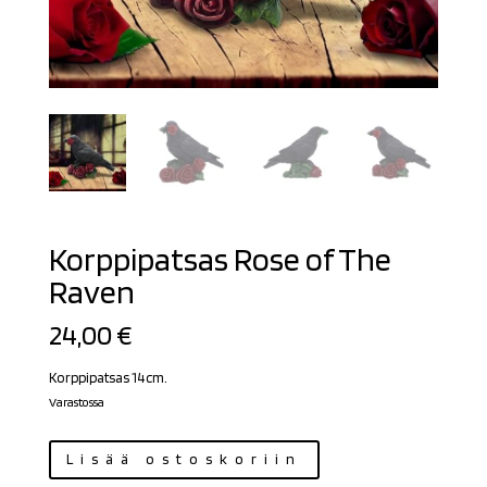
Korppipatsas Rose of The
Raven
24,00
€
Korppipatsas 14cm.
Varastossa
Korppipatsas
Lisää ostoskoriin
Rose