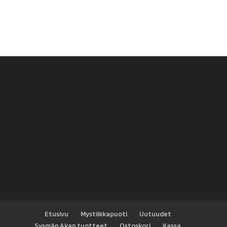
Etusivu
Mystiikkapuoti
Uutuudet
Sysmän Akan tuotteet
Ostoskori
Kassa