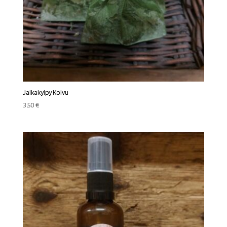
Jalkakylpy Koivu
3,50
€