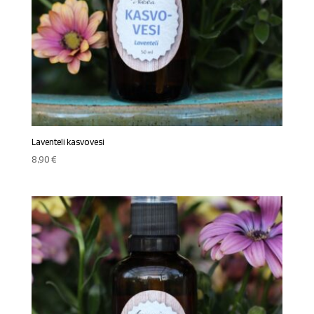
Laventeli kasvovesi
8,90
€