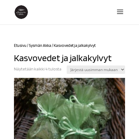
Etusivu
/
Sysmän Akka
/ Kasvovedet ja jalkakylvyt
Kasvovedet ja jalkakylvyt
Sorted
Näytetään kaikki 4 tulosta
by
latest