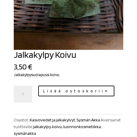
Jalkakylpy Koivu
3,50
€
Jalkakylpysuolapussi koivu.
Jalkakylpy
Lisää ostoskoriin
Koivu
määrä
Osastot:
Kasvovedet ja jalkakylvyt
,
Sysmän Akka
Avainsanat
tuotteelle
jalkakylpy
,
koivu
,
luonnonkosmetiikka
,
sysmänakka