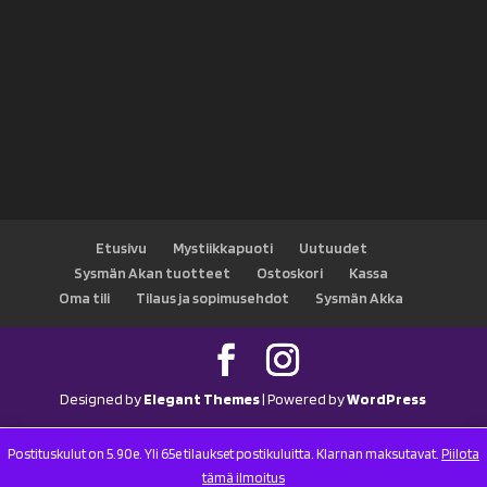
Etusivu
Mystiikkapuoti
Uutuudet
Sysmän Akan tuotteet
Ostoskori
Kassa
Oma tili
Tilaus ja sopimusehdot
Sysmän Akka
Designed by
Elegant Themes
| Powered by
WordPress
Postituskulut on 5.90e. Yli 65e tilaukset postikuluitta. Klarnan maksutavat.
Piilota
tämä ilmoitus