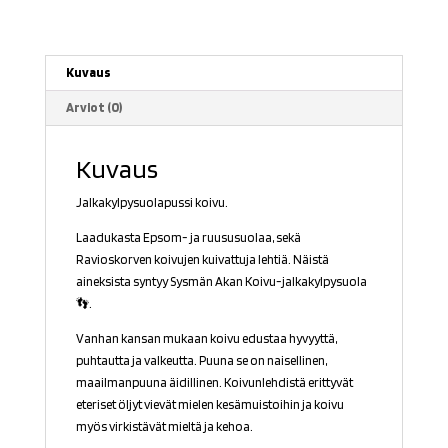
Kuvaus
Arviot (0)
Kuvaus
Jalkakylpysuolapussi koivu.
Laadukasta Epsom- ja ruususuolaa, sekä
Ravioskorven koivujen kuivattuja lehtiä. Näistä
aineksista syntyy Sysmän Akan Koivu-jalkakylpysuola
👣.
Vanhan kansan mukaan koivu edustaa hyvyyttä,
puhtautta ja valkeutta. Puuna se on naisellinen,
maailmanpuuna äidillinen. Koivunlehdistä erittyvät
eteriset öljyt vievät mielen kesämuistoihin ja koivu
myös virkistävät mieltä ja kehoa.