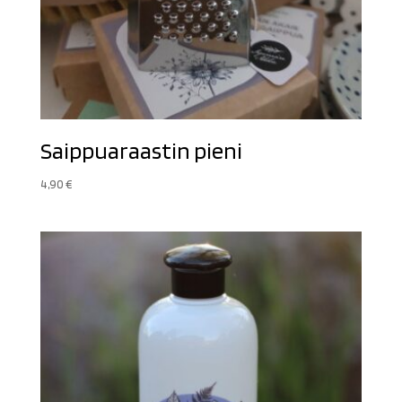
Saippuaraastin pieni
4,90
€