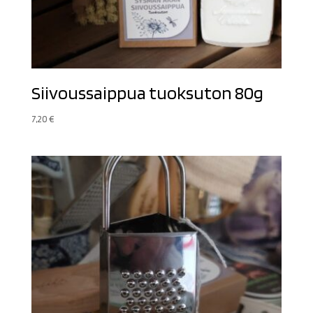
Siivoussaippua tuoksuton 80g
7,20
€