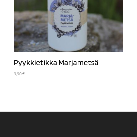
Pyykkietikka Marjametsä
9,90
€