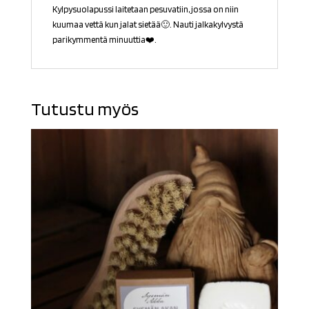
Kylpysuolapussi laitetaan pesuvatiin, jossa on niin
kuumaa vettä kun jalat sietää🙂. Nauti jalkakylvystä
parikymmentä minuuttia❤️.
Tutustu myös